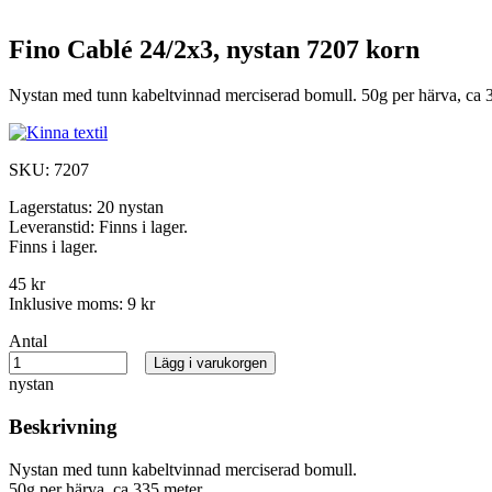
Fino Cablé 24/2x3, nystan 7207 korn
Nystan med tunn kabeltvinnad merciserad bomull. 50g per härva, ca 3
SKU:
7207
Lagerstatus:
20 nystan
Leveranstid:
Finns i lager.
Finns i lager.
45 kr
Inklusive moms:
9 kr
Antal
Lägg i varukorgen
nystan
Beskrivning
Nystan med tunn kabeltvinnad merciserad bomull.
50g per härva, ca 335 meter.