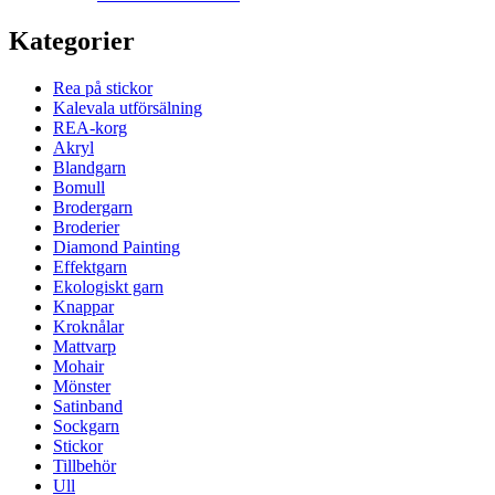
Kategorier
Rea på stickor
Kalevala utförsälning
REA-korg
Akryl
Blandgarn
Bomull
Brodergarn
Broderier
Diamond Painting
Effektgarn
Ekologiskt garn
Knappar
Kroknålar
Mattvarp
Mohair
Mönster
Satinband
Sockgarn
Stickor
Tillbehör
Ull