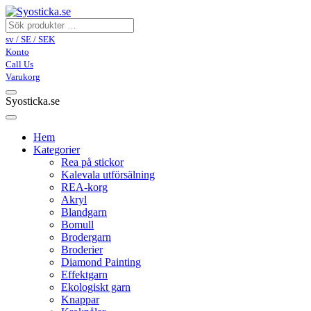
sv / SE / SEK
Konto
Call Us
Varukorg
Syosticka.se
Hem
Kategorier
Rea på stickor
Kalevala utförsälning
REA-korg
Akryl
Blandgarn
Bomull
Brodergarn
Broderier
Diamond Painting
Effektgarn
Ekologiskt garn
Knappar