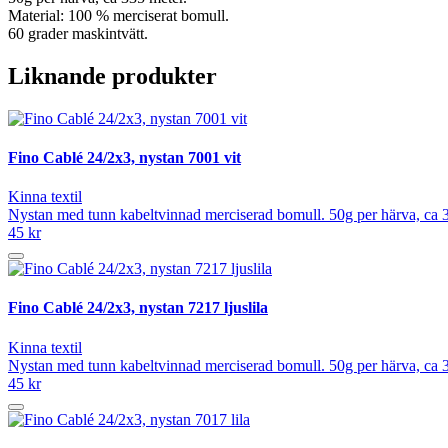
Material: 100 % merciserat bomull.
60 grader maskintvätt.
Liknande produkter
Fino Cablé 24/2x3, nystan 7001 vit
Kinna textil
Nystan med tunn kabeltvinnad merciserad bomull. 50g per härva, ca 3
45 kr
Fino Cablé 24/2x3, nystan 7217 ljuslila
Kinna textil
Nystan med tunn kabeltvinnad merciserad bomull. 50g per härva, ca 3
45 kr