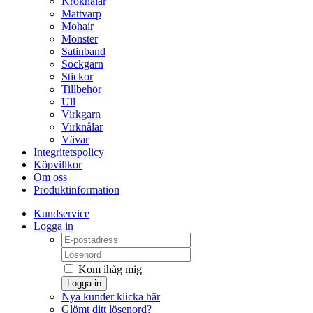
Kroknålar
Mattvarp
Mohair
Mönster
Satinband
Sockgarn
Stickor
Tillbehör
Ull
Virkgarn
Virknålar
Vävar
Integritetspolicy
Köpvillkor
Om oss
Produktinformation
Kundservice
Logga in
Kom ihåg mig
Logga in
Nya kunder klicka här
Glömt ditt lösenord?