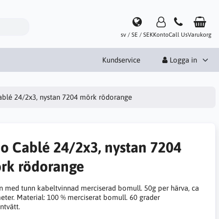
sv / SE / SEK
Konto
Call Us
Varukorg
Kundservice
Logga in
ablé 24/2x3, nystan 7204 mörk rödorange
no Cablé 24/2x3, nystan 7204
rk rödorange
n med tunn kabeltvinnad merciserad bomull. 50g per härva, ca
eter. Material: 100 % merciserat bomull. 60 grader
ntvätt.