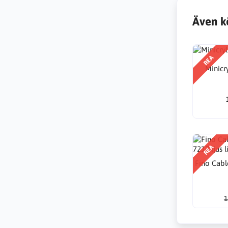
Även k
REA
Minicr
REA
Fino Cabl
1