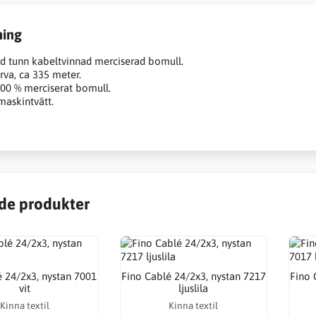
ning
d tunn kabeltvinnad merciserad bomull.
rva, ca 335 meter.
100 % merciserat bomull.
maskintvätt.
de produkter
é 24/2x3, nystan 7001
Fino Cablé 24/2x3, nystan 7217
Fino 
vit
ljuslila
Kinna textil
Kinna textil