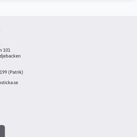
t
e
n 101
djebacken
199 (Patrik)
sticka.se