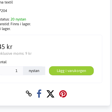
7204
status:
20 nystan
anstid:
Finns i lager.
i lager.
45 kr
nklusive moms:
9 kr
ntal
nystan
Lägg i varukorgen