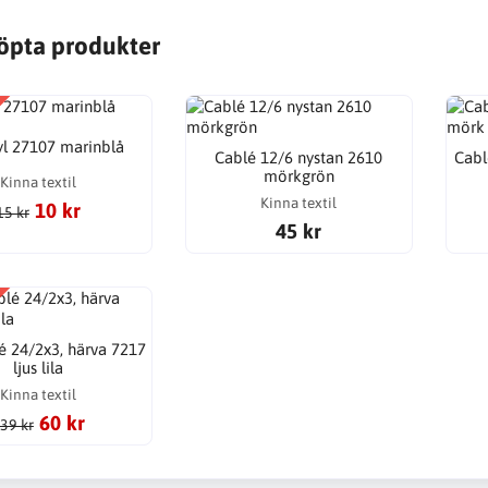
öpta produkter
yl 27107 marinblå
Cablé 12/6 nystan 2610
Cabl
mörkgrön
Kinna textil
Kinna textil
10 kr
15 kr
45 kr
é 24/2x3, härva 7217
ljus lila
Kinna textil
60 kr
39 kr