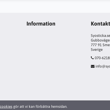
Information
Kontak
Syosticka.s
Gubboväge
777 91 Sme
Sverige
070-6218
info@syo
cookies
gör att vi kan förbättra hemsidan.