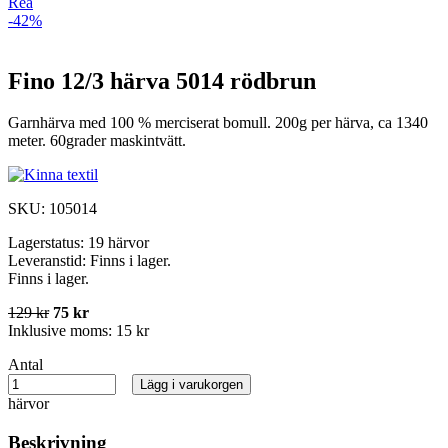
Rea
-42%
Fino 12/3 härva 5014 rödbrun
Garnhärva med 100 % merciserat bomull. 200g per härva, ca 1340
meter. 60grader maskintvätt.
SKU:
105014
Lagerstatus:
19 härvor
Leveranstid:
Finns i lager.
Finns i lager.
129 kr
75 kr
Inklusive moms:
15 kr
Antal
Lägg i varukorgen
härvor
Beskrivning