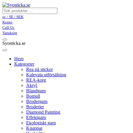
sv / SE / SEK
Konto
Call Us
Varukorg
Syosticka.se
Hem
Kategorier
Rea på stickor
Kalevala utförsälning
REA-korg
Akryl
Blandgarn
Bomull
Brodergarn
Broderier
Diamond Painting
Effektgarn
Ekologiskt garn
Knappar