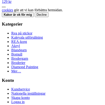
129 kr
cookies
gör att vi kan förbättra hemsidan.
Kakor är ok för mig
Decline
Kategorier
Rea på stickor
Kalevala utförsälning
REA-korg
Akryl
Blandgarn
Bomull
Brodergarn
Broderier
Diamond Painting
Mer…
Konto
Kundservice
Nationella inställningar
Skapa konto
Logga in