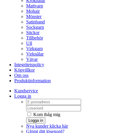
Kroknålar
Mattvarp
Mohair
Mönster
Satinband
Sockgarn
Stickor
Tillbehör
Ull
Virkgarn
Virknålar
Vävar
Integritetspolicy
Köpvillkor
Om oss
Produktinformation
Kundservice
Logga in
Kom ihåg mig
Logga in
Nya kunder klicka här
Glömt ditt lösenord?