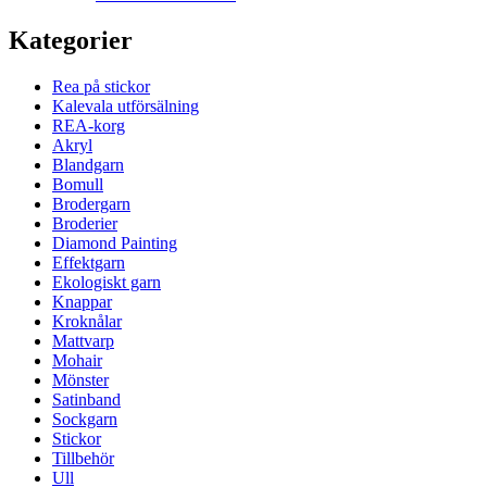
Kategorier
Rea på stickor
Kalevala utförsälning
REA-korg
Akryl
Blandgarn
Bomull
Brodergarn
Broderier
Diamond Painting
Effektgarn
Ekologiskt garn
Knappar
Kroknålar
Mattvarp
Mohair
Mönster
Satinband
Sockgarn
Stickor
Tillbehör
Ull