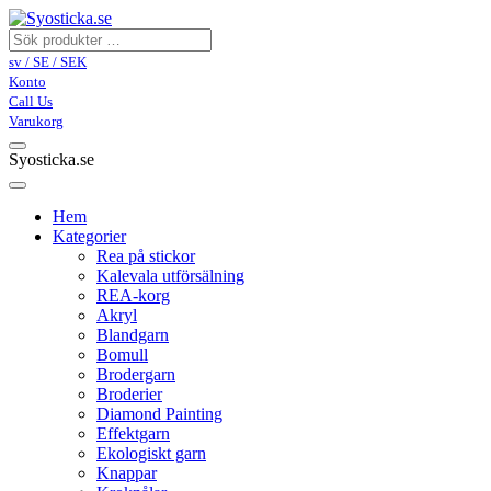
sv / SE / SEK
Konto
Call Us
Varukorg
Syosticka.se
Hem
Kategorier
Rea på stickor
Kalevala utförsälning
REA-korg
Akryl
Blandgarn
Bomull
Brodergarn
Broderier
Diamond Painting
Effektgarn
Ekologiskt garn
Knappar