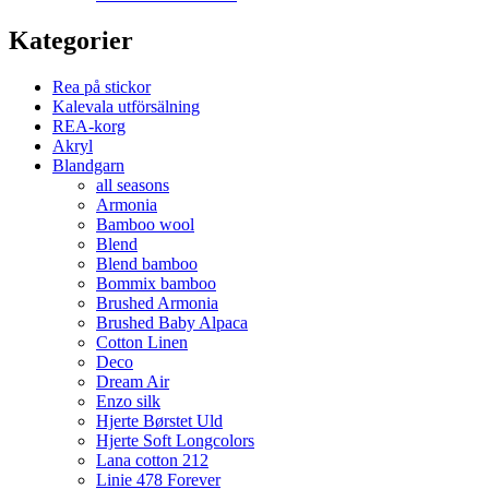
Kategorier
Rea på stickor
Kalevala utförsälning
REA-korg
Akryl
Blandgarn
all seasons
Armonia
Bamboo wool
Blend
Blend bamboo
Bommix bamboo
Brushed Armonia
Brushed Baby Alpaca
Cotton Linen
Deco
Dream Air
Enzo silk
Hjerte Børstet Uld
Hjerte Soft Longcolors
Lana cotton 212
Linie 478 Forever