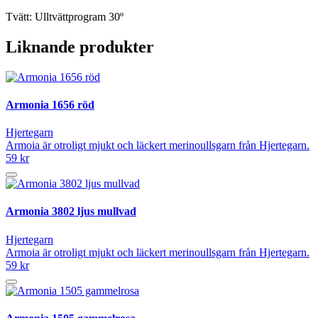
Tvätt: Ulltvättprogram 30º
Liknande produkter
Armonia 1656 röd
Hjertegarn
Armoia är otroligt mjukt och läckert merinoullsgarn från Hjertegarn.
59 kr
Armonia 3802 ljus mullvad
Hjertegarn
Armoia är otroligt mjukt och läckert merinoullsgarn från Hjertegarn.
59 kr