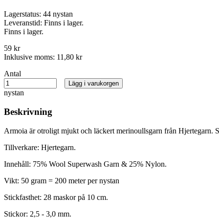
Lagerstatus:
44 nystan
Leveranstid:
Finns i lager.
Finns i lager.
59 kr
Inklusive moms:
11,80 kr
Antal
Lägg i varukorgen
nystan
Beskrivning
Armoia är otroligt mjukt och läckert merinoullsgarn från Hjertegarn. S
Tillverkare: Hjertegarn.
Innehåll: 75% Wool Superwash Garn & 25% Nylon.
Vikt: 50 gram = 200 meter per nystan
Stickfasthet: 28 maskor på 10 cm.
Stickor: 2,5 - 3,0 mm.