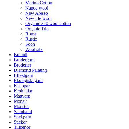
Merino Cotton
Nanoq wool
New Aresso
New life wool
Organic 350 wool cotton
Organic Trio
Roma
Rustic
Soon
Wool silk
Bomull
Brodergarn
Broderier
Diamond Painting
Effektgarn
Ekologiskt garn
Knappar
Kroknålar
Mattvarp
Mohair
Mönster
Satinband
Sockgarn
Stickor
Tillbehör