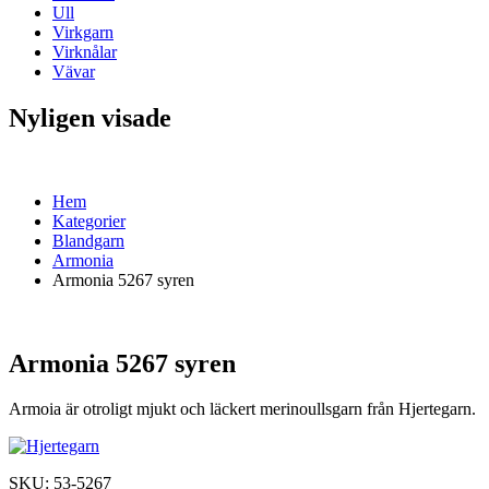
Ull
Virkgarn
Virknålar
Vävar
Nyligen visade
Hem
Kategorier
Blandgarn
Armonia
Armonia 5267 syren
Armonia 5267 syren
Armoia är otroligt mjukt och läckert merinoullsgarn från Hjertegarn.
SKU:
53-5267