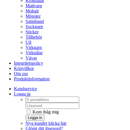
Kroknålar
Mattvarp
Mohair
Mönster
Satinband
Sockgarn
Stickor
Tillbehör
Ull
Virkgarn
Virknålar
Vävar
Integritetspolicy
Köpvillkor
Om oss
Produktinformation
Kundservice
Logga in
Kom ihåg mig
Logga in
Nya kunder klicka här
Glömt ditt lösenord?