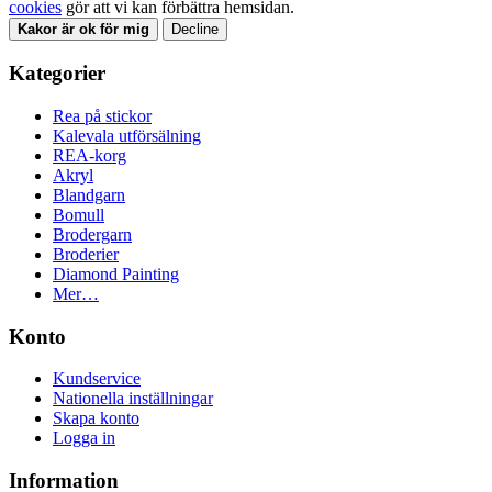
cookies
gör att vi kan förbättra hemsidan.
Kakor är ok för mig
Decline
Kategorier
Rea på stickor
Kalevala utförsälning
REA-korg
Akryl
Blandgarn
Bomull
Brodergarn
Broderier
Diamond Painting
Mer…
Konto
Kundservice
Nationella inställningar
Skapa konto
Logga in
Information