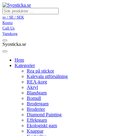
sv / SE / SEK
Konto
Call Us
Varukorg
Syosticka.se
Hem
Kategorier
Rea på stickor
Kalevala utförsälning
REA-korg
Akryl
Blandgarn
Bomull
Brodergarn
Broderier
Diamond Painting
Effektgarn
Ekologiskt garn
Knappar