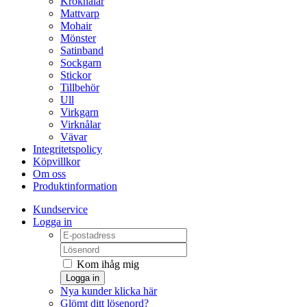
Kroknålar
Mattvarp
Mohair
Mönster
Satinband
Sockgarn
Stickor
Tillbehör
Ull
Virkgarn
Virknålar
Vävar
Integritetspolicy
Köpvillkor
Om oss
Produktinformation
Kundservice
Logga in
Kom ihåg mig
Logga in
Nya kunder klicka här
Glömt ditt lösenord?