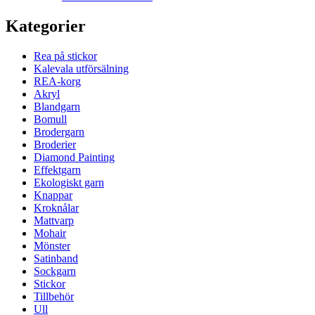
Kategorier
Rea på stickor
Kalevala utförsälning
REA-korg
Akryl
Blandgarn
Bomull
Brodergarn
Broderier
Diamond Painting
Effektgarn
Ekologiskt garn
Knappar
Kroknålar
Mattvarp
Mohair
Mönster
Satinband
Sockgarn
Stickor
Tillbehör
Ull