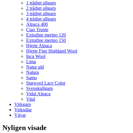
1 trådigt ullgarn
2 trådigt ullgarn
3 trådigt ullgarn
4 trådigt ullgarn
Alpaca 400
Ciao Trunte
Extrafine merino 120
Extrafine merino 150
Hjerte Alpaca
Hjerte Fine Highland Wool
Inca Wool
Lima
Natur uld
Natura
Samo
Starwool Lace Color
Svenskullgarn
Vidal Alpaca
Vital
Virkgarn
Virknålar
Vävar
Nyligen visade