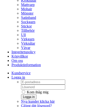
Kroknålar
Mattvarp
Mohair
Mönster
Satinband
Sockgarn
Stickor
Tillbehör
Ull
Virkgarn
Virknålar
Vävar
Integritetspolicy
Köpvillkor
Om oss
Produktinformation
Kundservice
Logga in
Kom ihåg mig
Logga in
Nya kunder klicka här
Glömt ditt lösenord?