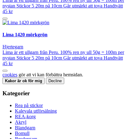
Lima är ett ullgarn från Peru. 100% ren ny ull 50g = 100m per
nystan Stickor 5 20m på 10cm Går utmärkt att tova Handtvätt
45 kr
Lima 1420 mörkgrön
Hjertegarn
Lima är ett ullgarn från Peru. 100% ren ny ull 50g = 100m per
nystan Stickor 5 20m på 10cm Går utmärkt att tova Handtvätt
45 kr
cookies
gör att vi kan förbättra hemsidan.
Kakor är ok för mig
Decline
Kategorier
Rea på stickor
Kalevala utförsälning
REA-korg
Akryl
Blandgarn
Bomull
Brodergarn