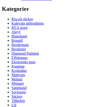
Kategorier
Rea på stickor
Kalevala utförsälning
REA-korg
Akryl
Blandgarn
Bomull
Brodergarn
Broderier
Diamond Painting
Effektgarn
Ekologiskt garn
Knappar
Kroknålar
Mattvarp
Mohair
Mönster
Satinband
Sockgarn
Stickor
Tillbehör
Ull