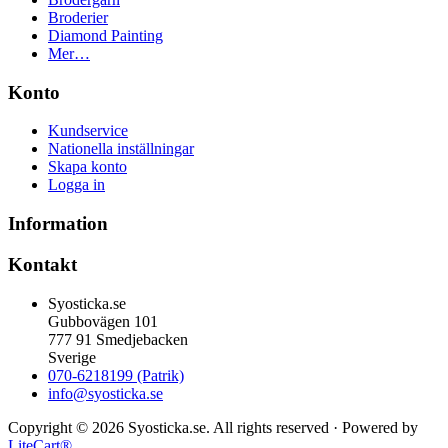
Broderier
Diamond Painting
Mer…
Konto
Kundservice
Nationella inställningar
Skapa konto
Logga in
Information
Kontakt
Syosticka.se
Gubbovägen 101
777 91 Smedjebacken
Sverige
070-6218199 (Patrik)
info@syosticka.se
Copyright © 2026 Syosticka.se. All rights reserved · Powered by
LiteCart®