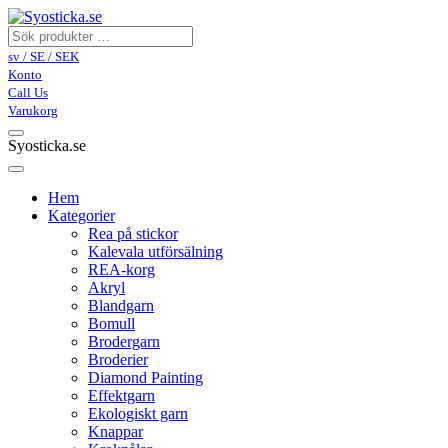
sv / SE / SEK
Konto
Call Us
Varukorg
Syosticka.se
Hem
Kategorier
Rea på stickor
Kalevala utförsälning
REA-korg
Akryl
Blandgarn
Bomull
Brodergarn
Broderier
Diamond Painting
Effektgarn
Ekologiskt garn
Knappar