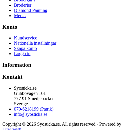
Broderier
Diamond Painting
Mer…
Konto
Kundservice
Nationella inställningar
Skapa konto
Logga in
Information
Kontakt
Syosticka.se
Gubbovägen 101
777 91 Smedjebacken
Sverige
070-6218199 (Patrik)
info@syosticka.se
Copyright © 2026 Syosticka.se. All rights reserved · Powered by
LiteCart®