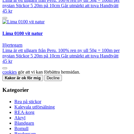
Lima är ett ullgarn från Peru. 100% ren ny ull 50g = 100m per
nystan Stickor 5 20m på 10cm Går utmärkt att tova Handtvätt
45 kr
Lima 0100 vit natur
Hjertegarn
Lima är ett ullgarn från Peru. 100% ren ny ull 50g = 100m per
nystan Stickor 5 20m på 10cm Går utmärkt att tova Handtvätt
45 kr
cookies
gör att vi kan förbättra hemsidan.
Kakor är ok för mig
Decline
Kategorier
Rea på stickor
Kalevala utförsälning
REA-korg
Akryl
Blandgarn
Bomull
Brodergarn