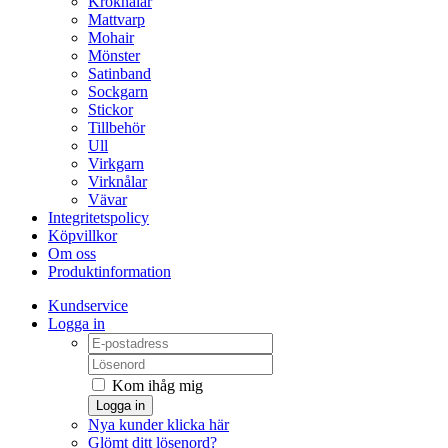
Kroknålar
Mattvarp
Mohair
Mönster
Satinband
Sockgarn
Stickor
Tillbehör
Ull
Virkgarn
Virknålar
Vävar
Integritetspolicy
Köpvillkor
Om oss
Produktinformation
Kundservice
Logga in
Kom ihåg mig
Logga in
Nya kunder klicka här
Glömt ditt lösenord?