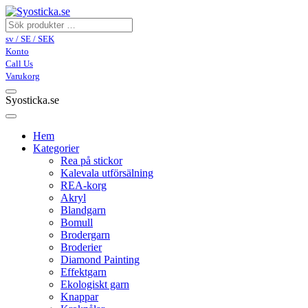
sv / SE / SEK
Konto
Call Us
Varukorg
Syosticka.se
Hem
Kategorier
Rea på stickor
Kalevala utförsälning
REA-korg
Akryl
Blandgarn
Bomull
Brodergarn
Broderier
Diamond Painting
Effektgarn
Ekologiskt garn
Knappar