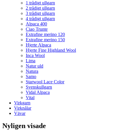
1 trådigt ullgarn
2 trådigt ullgarn
3 trådigt ullgarn
4 trådigt ullgarn
Alpaca 400
Ciao Trunte
Extrafine merino 120
Extrafine merino 150
Hjerte Alpaca
Hjerte Fine Highland Wool
Inca Wool
Lima
Natur uld
Natura
Samo
Starwool Lace Color
Svenskullgarn
Vidal Alpaca
Vital
Virkgarn
Virknålar
Vävar
Nyligen visade