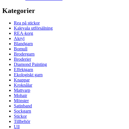
Kategorier
Rea på stickor
Kalevala utförsälning
REA-korg
Akryl
Blandgarn
Bomull
Brodergarn
Broderier
Diamond Painting
Effektgarn
Ekologiskt garn
Knappar
Kroknålar
Mattvarp
Mohair
Mönster
Satinband
Sockgarn
Stickor
Tillbehör
Ull