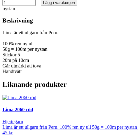
Lägg i varukorgen
nystan
Beskrivning
Lima är ett ullgarn från Peru.
100% ren ny ull
50g = 100m per nystan
Stickor 5
20m på 10cm
Går utmärkt att tova
Handtvätt
Liknande produkter
Lima 2060 röd
Hjertegarn
Lima är ett ullgarn från Peru. 100% ren ny ull 50g = 100m per nysta
45 kr