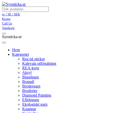
sv / SE / SEK
Konto
Call Us
Varukorg
Syosticka.se
Hem
Kategorier
Rea på stickor
Kalevala utförsälning
REA-korg
Akryl
Blandgarn
Bomull
Brodergarn
Broderier
Diamond Painting
Effektgarn
Ekologiskt garn
Knappar