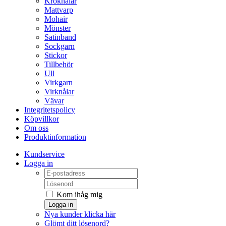
Kroknålar
Mattvarp
Mohair
Mönster
Satinband
Sockgarn
Stickor
Tillbehör
Ull
Virkgarn
Virknålar
Vävar
Integritetspolicy
Köpvillkor
Om oss
Produktinformation
Kundservice
Logga in
Kom ihåg mig
Logga in
Nya kunder klicka här
Glömt ditt lösenord?