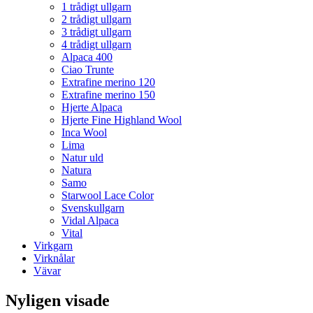
1 trådigt ullgarn
2 trådigt ullgarn
3 trådigt ullgarn
4 trådigt ullgarn
Alpaca 400
Ciao Trunte
Extrafine merino 120
Extrafine merino 150
Hjerte Alpaca
Hjerte Fine Highland Wool
Inca Wool
Lima
Natur uld
Natura
Samo
Starwool Lace Color
Svenskullgarn
Vidal Alpaca
Vital
Virkgarn
Virknålar
Vävar
Nyligen visade