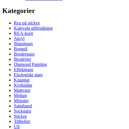
Kategorier
Rea på stickor
Kalevala utförsälning
REA-korg
Akryl
Blandgarn
Bomull
Brodergarn
Broderier
Diamond Painting
Effektgarn
Ekologiskt garn
Knappar
Kroknålar
Mattvarp
Mohair
Mönster
Satinband
Sockgarn
Stickor
Tillbehör
Ull