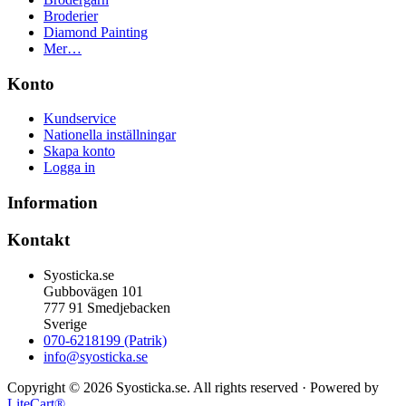
Broderier
Diamond Painting
Mer…
Konto
Kundservice
Nationella inställningar
Skapa konto
Logga in
Information
Kontakt
Syosticka.se
Gubbovägen 101
777 91 Smedjebacken
Sverige
070-6218199 (Patrik)
info@syosticka.se
Copyright © 2026 Syosticka.se. All rights reserved · Powered by
LiteCart®