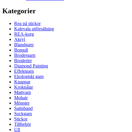
Kategorier
Rea på stickor
Kalevala utförsälning
REA-korg
Akryl
Blandgarn
Bomull
Brodergarn
Broderier
Diamond Painting
Effektgarn
Ekologiskt garn
Knappar
Kroknålar
Mattvarp
Mohair
Mönster
Satinband
Sockgarn
Stickor
Tillbehör
Ull