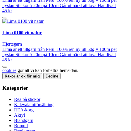
Lima är ett ullgarn från Peru. 100% ren ny ull 50g = 100m per
nystan Stickor 5 20m på 10cm Går utmärkt att tova Handtvätt
45 kr
Lima 0100 vit natur
Hjertegarn
Lima är ett ullgarn från Peru. 100% ren ny ull 50g = 100m per
nystan Stickor 5 20m på 10cm Går utmärkt att tova Handtvätt
45 kr
cookies
gör att vi kan förbättra hemsidan.
Kakor är ok för mig
Decline
Kategorier
Rea på stickor
Kalevala utförsälning
REA-korg
Akryl
Blandgarn
Bomull
Brodergarn