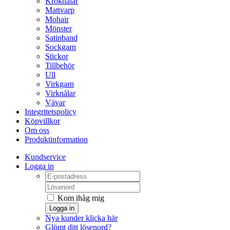
Kroknålar
Mattvarp
Mohair
Mönster
Satinband
Sockgarn
Stickor
Tillbehör
Ull
Virkgarn
Virknålar
Vävar
Integritetspolicy
Köpvillkor
Om oss
Produktinformation
Kundservice
Logga in
Kom ihåg mig
Logga in
Nya kunder klicka här
Glömt ditt lösenord?