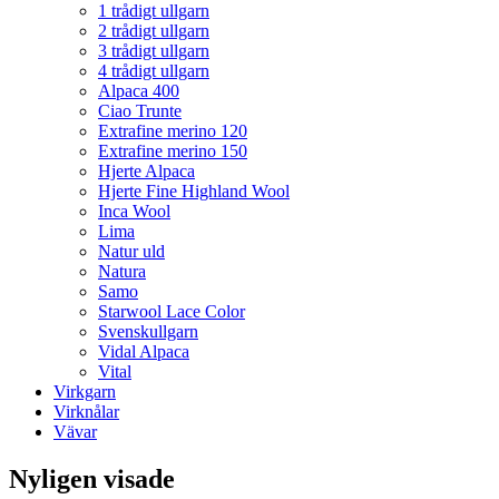
1 trådigt ullgarn
2 trådigt ullgarn
3 trådigt ullgarn
4 trådigt ullgarn
Alpaca 400
Ciao Trunte
Extrafine merino 120
Extrafine merino 150
Hjerte Alpaca
Hjerte Fine Highland Wool
Inca Wool
Lima
Natur uld
Natura
Samo
Starwool Lace Color
Svenskullgarn
Vidal Alpaca
Vital
Virkgarn
Virknålar
Vävar
Nyligen visade