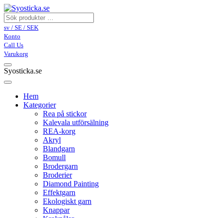
sv / SE / SEK
Konto
Call Us
Varukorg
Syosticka.se
Hem
Kategorier
Rea på stickor
Kalevala utförsälning
REA-korg
Akryl
Blandgarn
Bomull
Brodergarn
Broderier
Diamond Painting
Effektgarn
Ekologiskt garn
Knappar