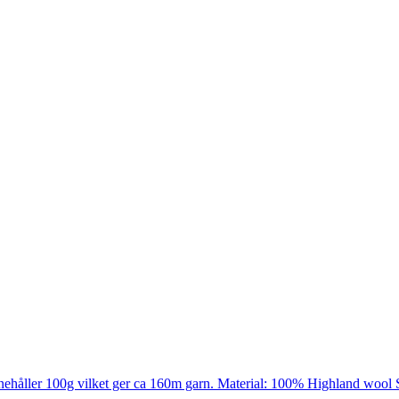
nehåller 100g vilket ger ca 160m garn. Material: 100% Highland wool 