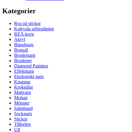
Kategorier
Rea på stickor
Kalevala utförsälning
REA-korg
Akryl
Blandgarn
Bomull
Brodergarn
Broderier
Diamond Painting
Effektgarn
Ekologiskt garn
Knappar
Kroknålar
Mattvarp
Mohair
Mönster
Satinband
Sockgarn
Stickor
Tillbehör
Ull