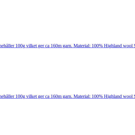
nehåller 100g vilket ger ca 160m garn. Material: 100% Highland wool 
nehåller 100g vilket ger ca 160m garn. Material: 100% Highland wool 