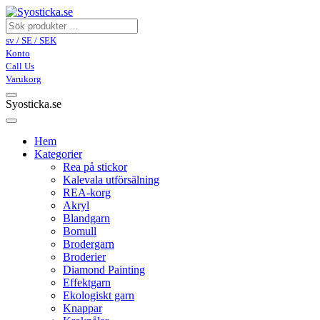
sv / SE / SEK
Konto
Call Us
Varukorg
Syosticka.se
Hem
Kategorier
Rea på stickor
Kalevala utförsälning
REA-korg
Akryl
Blandgarn
Bomull
Brodergarn
Broderier
Diamond Painting
Effektgarn
Ekologiskt garn
Knappar