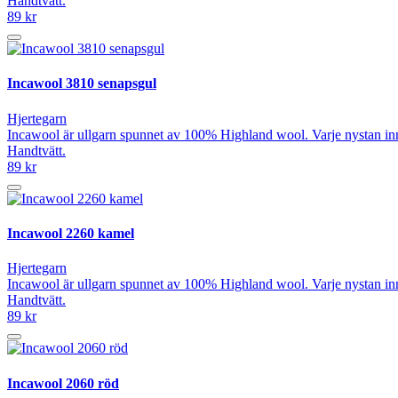
Handtvätt.
89 kr
Incawool 3810 senapsgul
Hjertegarn
Incawool är ullgarn spunnet av 100% Highland wool. Varje nystan in
Handtvätt.
89 kr
Incawool 2260 kamel
Hjertegarn
Incawool är ullgarn spunnet av 100% Highland wool. Varje nystan in
Handtvätt.
89 kr
Incawool 2060 röd