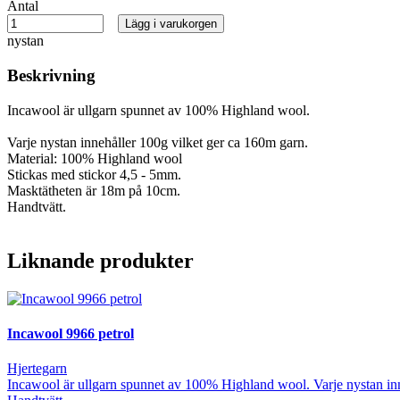
Antal
Lägg i varukorgen
nystan
Beskrivning
Incawool är ullgarn spunnet av 100% Highland wool.
Varje nystan innehåller 100g vilket ger ca 160m garn.
Material: 100% Highland wool
Stickas med stickor 4,5 - 5mm.
Masktätheten är 18m på 10cm.
Handtvätt.
Liknande produkter
Incawool 9966 petrol
Hjertegarn
Incawool är ullgarn spunnet av 100% Highland wool. Varje nystan in