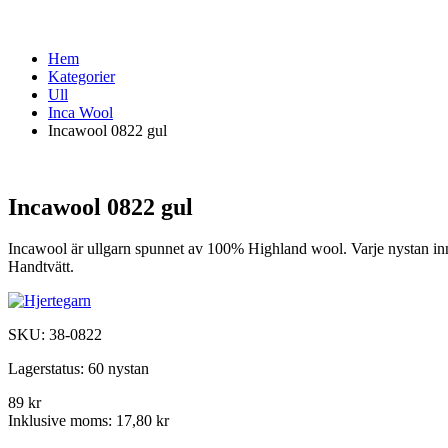
Hem
Kategorier
Ull
Inca Wool
Incawool 0822 gul
Incawool 0822 gul
Incawool är ullgarn spunnet av 100% Highland wool. Varje nystan in
Handtvätt.
SKU:
38-0822
Lagerstatus:
60 nystan
89 kr
Inklusive moms:
17,80 kr