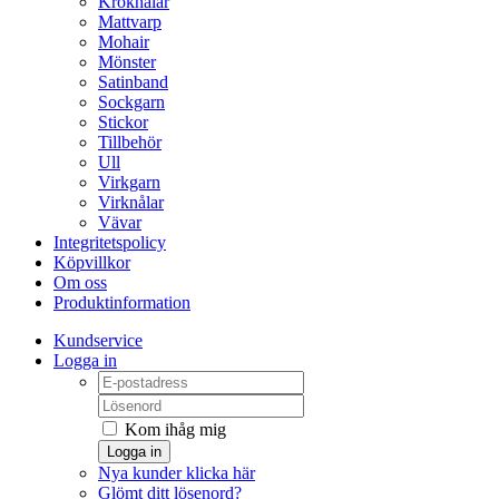
Kroknålar
Mattvarp
Mohair
Mönster
Satinband
Sockgarn
Stickor
Tillbehör
Ull
Virkgarn
Virknålar
Vävar
Integritetspolicy
Köpvillkor
Om oss
Produktinformation
Kundservice
Logga in
Kom ihåg mig
Logga in
Nya kunder klicka här
Glömt ditt lösenord?