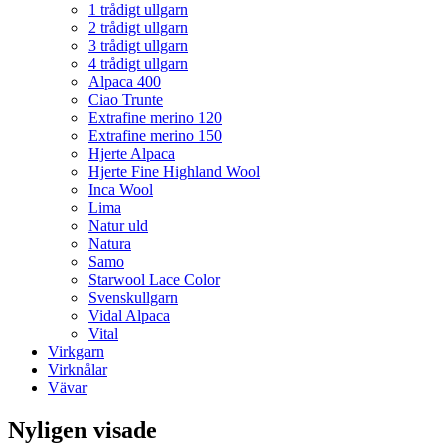
1 trådigt ullgarn
2 trådigt ullgarn
3 trådigt ullgarn
4 trådigt ullgarn
Alpaca 400
Ciao Trunte
Extrafine merino 120
Extrafine merino 150
Hjerte Alpaca
Hjerte Fine Highland Wool
Inca Wool
Lima
Natur uld
Natura
Samo
Starwool Lace Color
Svenskullgarn
Vidal Alpaca
Vital
Virkgarn
Virknålar
Vävar
Nyligen visade