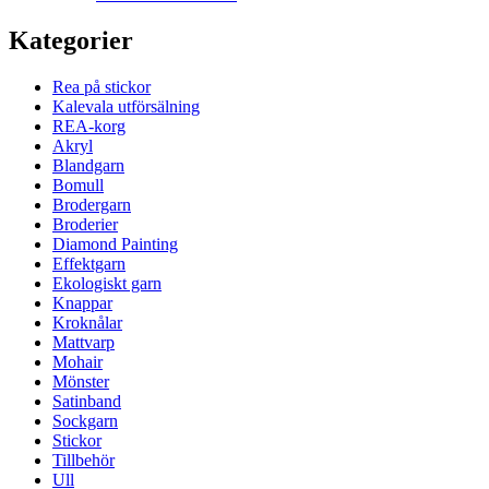
Kategorier
Rea på stickor
Kalevala utförsälning
REA-korg
Akryl
Blandgarn
Bomull
Brodergarn
Broderier
Diamond Painting
Effektgarn
Ekologiskt garn
Knappar
Kroknålar
Mattvarp
Mohair
Mönster
Satinband
Sockgarn
Stickor
Tillbehör
Ull