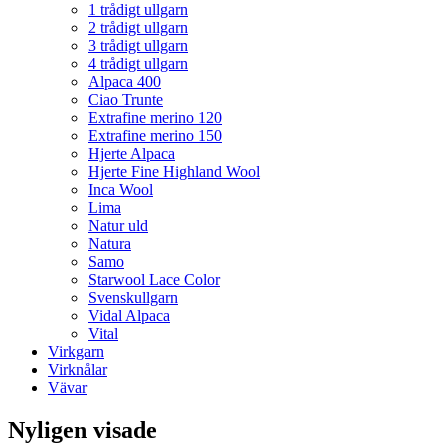
1 trådigt ullgarn
2 trådigt ullgarn
3 trådigt ullgarn
4 trådigt ullgarn
Alpaca 400
Ciao Trunte
Extrafine merino 120
Extrafine merino 150
Hjerte Alpaca
Hjerte Fine Highland Wool
Inca Wool
Lima
Natur uld
Natura
Samo
Starwool Lace Color
Svenskullgarn
Vidal Alpaca
Vital
Virkgarn
Virknålar
Vävar
Nyligen visade