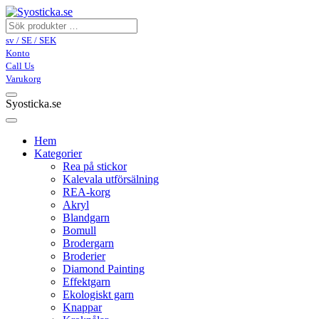
sv / SE / SEK
Konto
Call Us
Varukorg
Syosticka.se
Hem
Kategorier
Rea på stickor
Kalevala utförsälning
REA-korg
Akryl
Blandgarn
Bomull
Brodergarn
Broderier
Diamond Painting
Effektgarn
Ekologiskt garn
Knappar