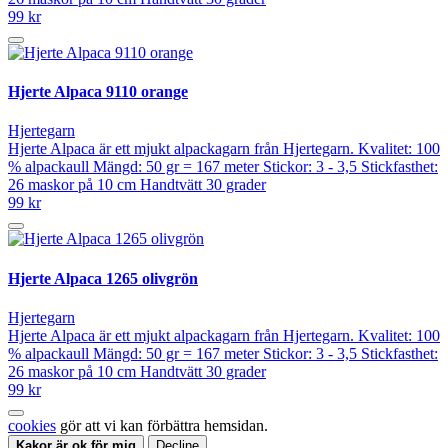
99 kr
Hjerte Alpaca 9110 orange
Hjertegarn
Hjerte Alpaca är ett mjukt alpackagarn från Hjertegarn. Kvalitet: 100
% alpackaull Mängd: 50 gr = 167 meter Stickor: 3 - 3,5 Stickfasthet:
26 maskor på 10 cm Handtvätt 30 grader
99 kr
Hjerte Alpaca 1265 olivgrön
Hjertegarn
Hjerte Alpaca är ett mjukt alpackagarn från Hjertegarn. Kvalitet: 100
% alpackaull Mängd: 50 gr = 167 meter Stickor: 3 - 3,5 Stickfasthet:
26 maskor på 10 cm Handtvätt 30 grader
99 kr
cookies
gör att vi kan förbättra hemsidan.
Kakor är ok för mig
Decline