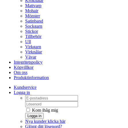
Kroknålar
Mattvarp
Mohair
Mönster
Satinband
Sockgarn
Stickor
Tillbehör
Ull
Virkgarn
Virknålar
Vävar
Integritetspolicy
Köpvillkor
Om oss
Produktinformation
Kundservice
Logga in
Kom ihåg mig
Logga in
Nya kunder klicka här
Glömt ditt lösenord?