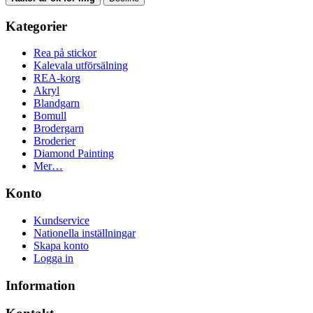
Kategorier
Rea på stickor
Kalevala utförsälning
REA-korg
Akryl
Blandgarn
Bomull
Brodergarn
Broderier
Diamond Painting
Mer…
Konto
Kundservice
Nationella inställningar
Skapa konto
Logga in
Information