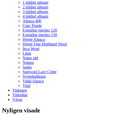
1 trådigt ullgarn
2 trådigt ullgarn
3 trådigt ullgarn
4 trådigt ullgarn
Alpaca 400
Ciao Trunte
Extrafine merino 120
Extrafine merino 150
Hjerte Alpaca
Hjerte Fine Highland Wool
Inca Wool
Lima
Natur uld
Natura
Samo
Starwool Lace Color
Svenskullgarn
Vidal Alpaca
Vital
Virkgarn
Virknålar
Vävar
Nyligen visade