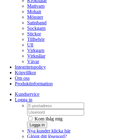
Kroknålar
Mattvarp
Mohair
Mönster
Satinband
Sockgarn
Stickor
Tillbehör
Ull
Virkgarn
Virknålar
Vävar
Integritetspolicy
Köpvillkor
Om oss
Produktinformation
Kundservice
Logga in
Kom ihåg mig
Logga in
Nya kunder klicka här
Glömt ditt lösenord?