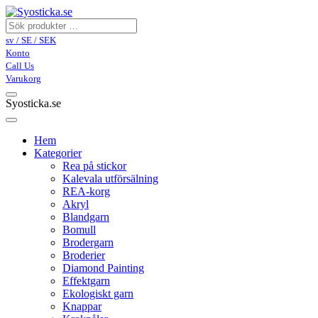
sv / SE / SEK
Konto
Call Us
Varukorg
Syosticka.se
Hem
Kategorier
Rea på stickor
Kalevala utförsälning
REA-korg
Akryl
Blandgarn
Bomull
Brodergarn
Broderier
Diamond Painting
Effektgarn
Ekologiskt garn
Knappar