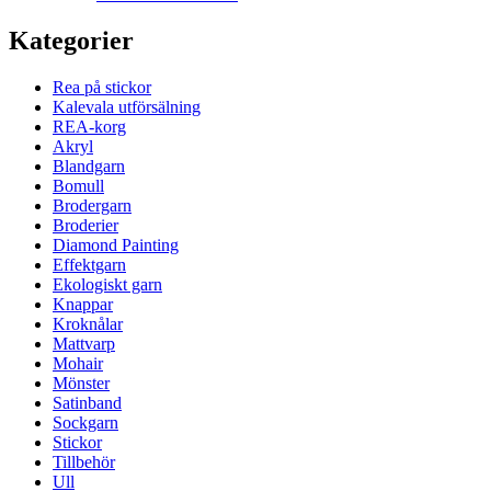
Kategorier
Rea på stickor
Kalevala utförsälning
REA-korg
Akryl
Blandgarn
Bomull
Brodergarn
Broderier
Diamond Painting
Effektgarn
Ekologiskt garn
Knappar
Kroknålar
Mattvarp
Mohair
Mönster
Satinband
Sockgarn
Stickor
Tillbehör
Ull