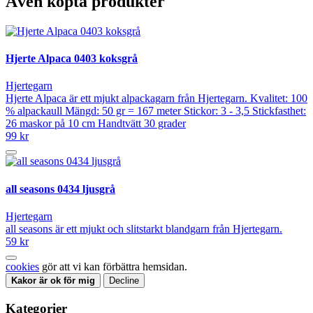
Även köpta produkter
Hjerte Alpaca 0403 koksgrå
Hjertegarn
Hjerte Alpaca är ett mjukt alpackagarn från Hjertegarn. Kvalitet: 100
% alpackaull Mängd: 50 gr = 167 meter Stickor: 3 - 3,5 Stickfasthet:
26 maskor på 10 cm Handtvätt 30 grader
99 kr
all seasons 0434 ljusgrå
Hjertegarn
all seasons är ett mjukt och slitstarkt blandgarn från Hjertegarn.
59 kr
cookies
gör att vi kan förbättra hemsidan.
Kakor är ok för mig
Decline
Kategorier