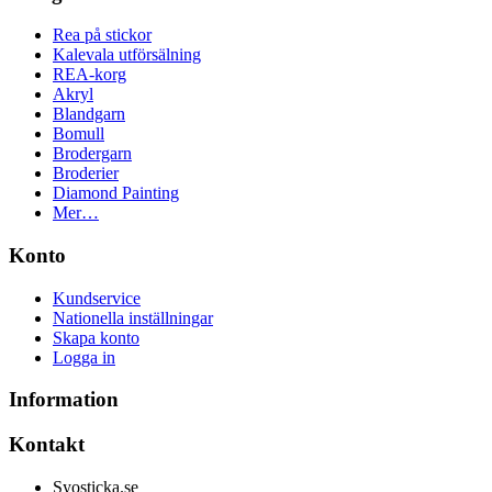
Rea på stickor
Kalevala utförsälning
REA-korg
Akryl
Blandgarn
Bomull
Brodergarn
Broderier
Diamond Painting
Mer…
Konto
Kundservice
Nationella inställningar
Skapa konto
Logga in
Information
Kontakt
Syosticka.se