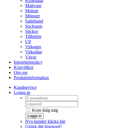
Kroknålar
Mattvarp
Mohair
Mönster
Satinband
Sockgarn
Stickor
Tillbehör
Ull
Virkgarn
Virknålar
Vävar
Integritetspolicy
Köpvillkor
Om oss
Produktinformation
Kundservice
Logga in
Kom ihåg mig
Logga in
Nya kunder klicka här
Glömt ditt lösenord?