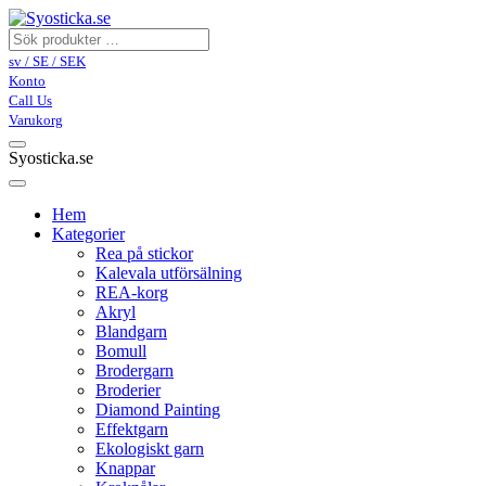
sv / SE / SEK
Konto
Call Us
Varukorg
Syosticka.se
Hem
Kategorier
Rea på stickor
Kalevala utförsälning
REA-korg
Akryl
Blandgarn
Bomull
Brodergarn
Broderier
Diamond Painting
Effektgarn
Ekologiskt garn
Knappar