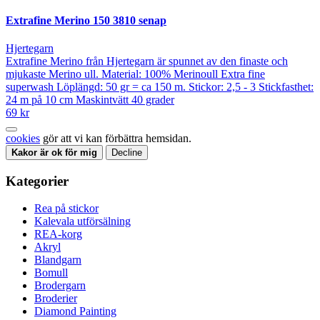
Extrafine Merino 150 3810 senap
Hjertegarn
Extrafine Merino från Hjertegarn är spunnet av den finaste och
mjukaste Merino ull. Material: 100% Merinoull Extra fine
superwash Löplängd: 50 gr = ca 150 m. Stickor: 2,5 - 3 Stickfasthet:
24 m på 10 cm Maskintvätt 40 grader
69 kr
cookies
gör att vi kan förbättra hemsidan.
Kakor är ok för mig
Decline
Kategorier
Rea på stickor
Kalevala utförsälning
REA-korg
Akryl
Blandgarn
Bomull
Brodergarn
Broderier
Diamond Painting