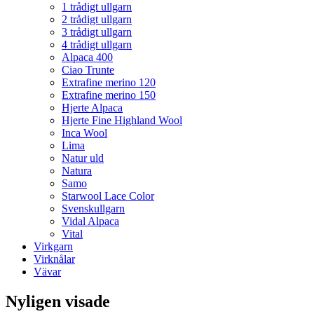
1 trådigt ullgarn
2 trådigt ullgarn
3 trådigt ullgarn
4 trådigt ullgarn
Alpaca 400
Ciao Trunte
Extrafine merino 120
Extrafine merino 150
Hjerte Alpaca
Hjerte Fine Highland Wool
Inca Wool
Lima
Natur uld
Natura
Samo
Starwool Lace Color
Svenskullgarn
Vidal Alpaca
Vital
Virkgarn
Virknålar
Vävar
Nyligen visade