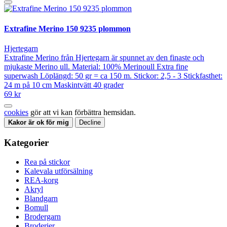
Extrafine Merino 150 9235 plommon
Hjertegarn
Extrafine Merino från Hjertegarn är spunnet av den finaste och
mjukaste Merino ull. Material: 100% Merinoull Extra fine
superwash Löplängd: 50 gr = ca 150 m. Stickor: 2,5 - 3 Stickfasthet:
24 m på 10 cm Maskintvätt 40 grader
69 kr
cookies
gör att vi kan förbättra hemsidan.
Kakor är ok för mig
Decline
Kategorier
Rea på stickor
Kalevala utförsälning
REA-korg
Akryl
Blandgarn
Bomull
Brodergarn
Broderier