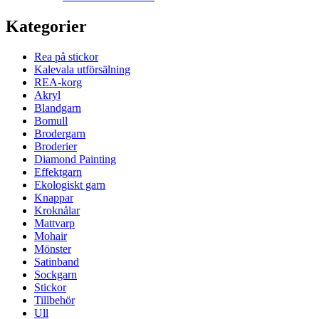
Kategorier
Rea på stickor
Kalevala utförsälning
REA-korg
Akryl
Blandgarn
Bomull
Brodergarn
Broderier
Diamond Painting
Effektgarn
Ekologiskt garn
Knappar
Kroknålar
Mattvarp
Mohair
Mönster
Satinband
Sockgarn
Stickor
Tillbehör
Ull