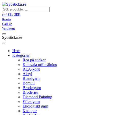
sv / SE / SEK
Konto
Call Us
Varukorg
Syosticka.se
Hem
Kategorier
Rea på stickor
Kalevala utförsälning
REA-korg
Akryl
Blandgarn
Bomull
Brodergarn
Broderier
Diamond Painting
Effektgarn
Ekologiskt garn
Knappar