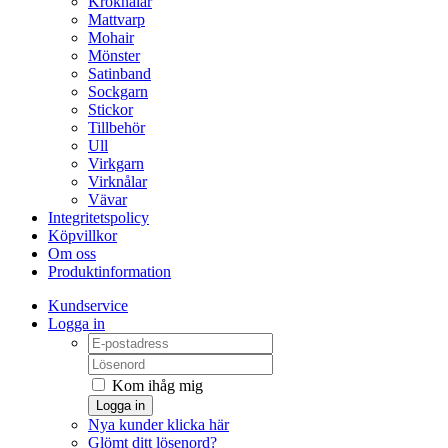
Kroknålar
Mattvarp
Mohair
Mönster
Satinband
Sockgarn
Stickor
Tillbehör
Ull
Virkgarn
Virknålar
Vävar
Integritetspolicy
Köpvillkor
Om oss
Produktinformation
Kundservice
Logga in
Kom ihåg mig
Logga in
Nya kunder klicka här
Glömt ditt lösenord?