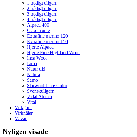
1 trådigt ullgarn
2 trådigt ullgarn
3 trådigt ullgarn
4 trådigt ullgarn
Alpaca 400
Ciao Trunte
Extrafine merino 120
Extrafine merino 150
Hjerte Alpaca
Hjerte Fine Highland Wool
Inca Wool
Lima
Natur uld
Natura
Samo
Starwool Lace Color
Svenskullgarn
Vidal Alpaca
Vital
Virkgarn
Virknålar
Vävar
Nyligen visade