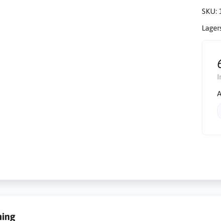
SKU:
Lager
I
A
ning