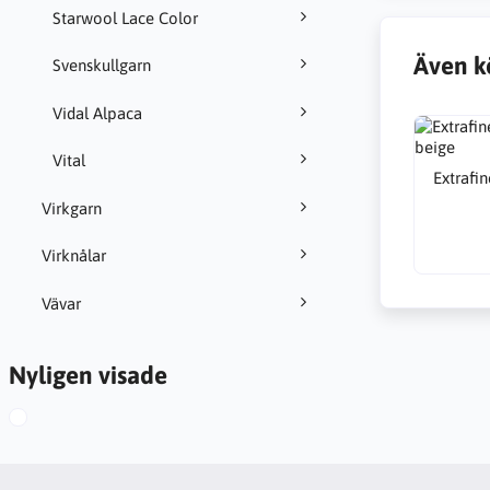
Starwool Lace Color
Även k
Svenskullgarn
Vidal Alpaca
Vital
Extrafi
Virkgarn
Virknålar
Vävar
Nyligen visade