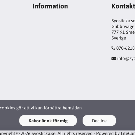
Information
Kontak
Syosticka.s
Gubboväge
777 91 Sme
Sverige
070-6218
info@syo
cookies
gör att vi kan förbättra hemsidan.
Kakor är ok för mig
Decline
pyright © 2026 Syosticka.se. All rights reserved · Powered by
LiteCa