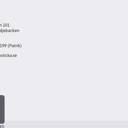
t
e
n 101
djebacken
199 (Patrik)
sticka.se
rt®