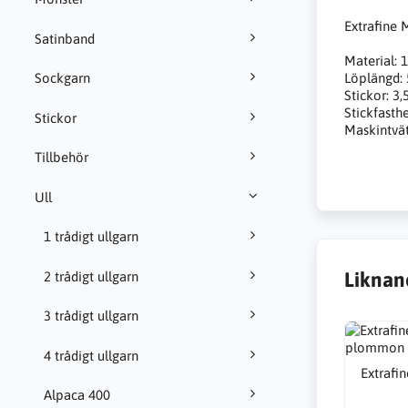
Extrafine 
Satinband
Material: 
Löplängd: 
Sockgarn
Stickor: 3
Stickfasth
Stickor
Maskintvät
Tillbehör
Ull
1 trådigt ullgarn
Liknan
2 trådigt ullgarn
3 trådigt ullgarn
4 trådigt ullgarn
Extrafi
Alpaca 400