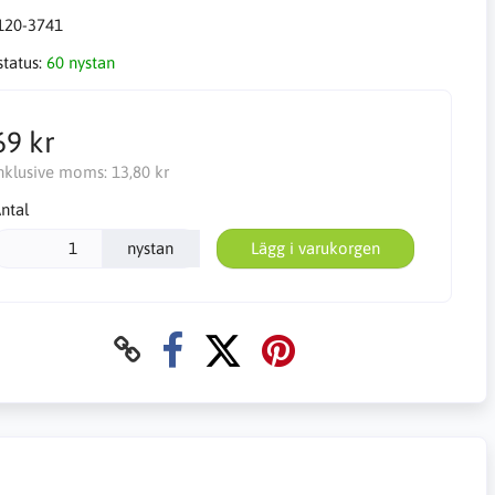
120-3741
status:
60 nystan
69 kr
nklusive moms:
13,80 kr
ntal
nystan
Lägg i varukorgen