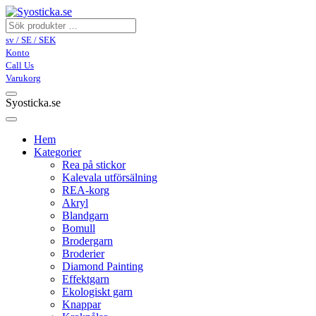
sv / SE / SEK
Konto
Call Us
Varukorg
Syosticka.se
Hem
Kategorier
Rea på stickor
Kalevala utförsälning
REA-korg
Akryl
Blandgarn
Bomull
Brodergarn
Broderier
Diamond Painting
Effektgarn
Ekologiskt garn
Knappar