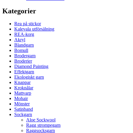
Kategorier
Rea på stickor
Kalevala utförsälning
REA-korg
Akryl
Blandgarn
Bomull
Brodergarn
Broderier
Diamond Painting
Effektgarn
Ekologiskt garn
Knappar
Kroknålar
Mattvarp
Mohair
Mönster
Satinband
Sockgarn
Aloe Sockwool
Ragg strompegarn
Raggsocksgarn