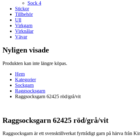
Sock 4
Stickor
Tillbehör
Ull
Virkgarn
Virknålar
Vävar
Nyligen visade
Produkten kan inte längre köpas.
Hem
Kategorier
Sockgarn
Raggsocksgarn
Raggsocksgarn 62425 röd/grå/vit
Raggsocksgarn 62425 röd/grå/vit
Raggsocksgarn är ett svensktillverkat fyrtrådigt garn på härva från 