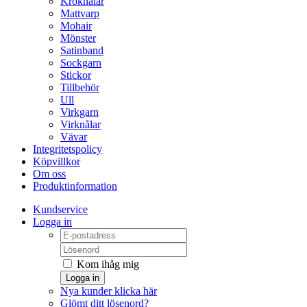
Kroknålar
Mattvarp
Mohair
Mönster
Satinband
Sockgarn
Stickor
Tillbehör
Ull
Virkgarn
Virknålar
Vävar
Integritetspolicy
Köpvillkor
Om oss
Produktinformation
Kundservice
Logga in
Kom ihåg mig
Logga in
Nya kunder klicka här
Glömt ditt lösenord?