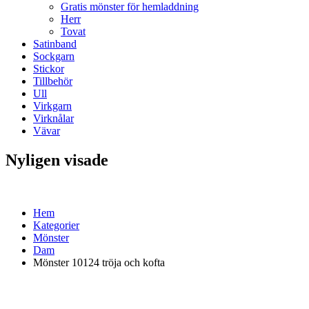
Gratis mönster för hemladdning
Herr
Tovat
Satinband
Sockgarn
Stickor
Tillbehör
Ull
Virkgarn
Virknålar
Vävar
Nyligen visade
Hem
Kategorier
Mönster
Dam
Mönster 10124 tröja och kofta