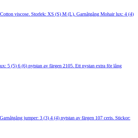
otton viscose. Storlek: XS (S) M (L). Garnåtgång Mohair lux: 4 (4)
5 (5) 6 (6) nytstan av färgen 2105. Ett nystan extra för lång
nåtgång jumper: 3 (3) 4 (4) nytstan av färgen 107 ceris. Stickor: