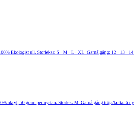
00% Ekologist ull. Storlekar: S - M - L - XL. Garnålgång: 12 - 13 - 14
 akryl, 50 gram per nystan. Storlek: M. Garnåtgång tröja/kofta: 6 ny