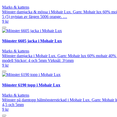
Marks & kattens
Mönster damjacka & mössa i Mohair Lux. Garn: Mohair lux 60% mohair
5 (5) nytstan av färgen 5006 orange. …
9 kr
Mönster 6605 jacka i Mohair Lux
Marks & kattens
Mönster damjacka i Mohair Lux. Garn: Mohair lux 60% mohair 40% akry
modell Stickor: 4 och 5mm Virknål: 3½mm
9 kr
Mönster 6190 topp i Mohair Lux
Marks & kattens
Mönster på damtopp hålmönsterstickad i Mohair Lux. Garn: Mohair lux
4,5 och 5mm
9 kr