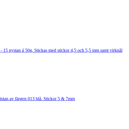
 - 15 nystan á 50g. Stickas med stickor 4,5 och 5,5 mm samt virknål
tstan av färgen 013 blå. Stickor 5 & 7mm