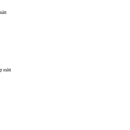
mått
t mått