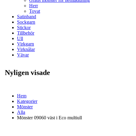
Gratis mönster för hemladdning
Herr
Tovat
Satinband
Sockgarn
Stickor
Tillbehör
Ull
Virkgarn
Virknålar
Vävar
Nyligen visade
Hem
Kategorier
Mönster
Alla
Mönster 09060 väst i Eco multiull