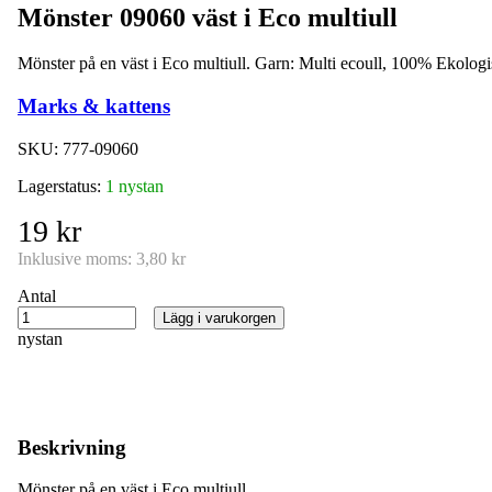
Mönster 09060 väst i Eco multiull
Mönster på en väst i Eco multiull. Garn: Multi ecoull, 100% Ekologis
Marks & kattens
SKU:
777-09060
Lagerstatus:
1 nystan
19 kr
Inklusive moms:
3,80 kr
Antal
Lägg i varukorgen
nystan
Beskrivning
Mönster på en väst i Eco multiull.