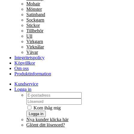
Mohair
Mönster
Satinband
Sockgarn
Stickor
Tillbehör
Ull
Virkgarn
Virknålar
Vävar
Integritetspolicy
Köpvillkor
Om oss
Produktinformation
Kundservice
Logga in
Kom ihåg mig
Logga in
Nya kunder klicka här
Glömt ditt lösenord?