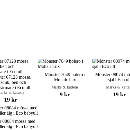
Mönster 7649 bolero i
Mönster 08074 mö
ter 07123 mössa,
Mohair Lux
sjal i Eco ul
lsduk, ben och
Marks & kattens
Marks & katte
värmare i Eco ull
arks & kattens
9 kr
19 kr
19 kr
r 08084 mössa med
ller älg i Eco babyull