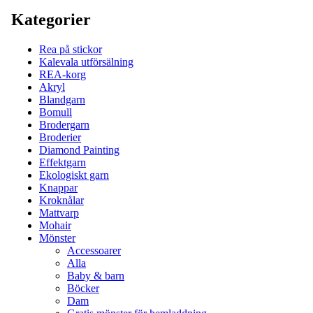
Kategorier
Rea på stickor
Kalevala utförsälning
REA-korg
Akryl
Blandgarn
Bomull
Brodergarn
Broderier
Diamond Painting
Effektgarn
Ekologiskt garn
Knappar
Kroknålar
Mattvarp
Mohair
Mönster
Accessoarer
Alla
Baby & barn
Böcker
Dam