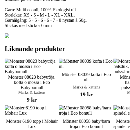
Garn: Multi ecoull, 100% Ekologist ull.
Storlekar: XS - S - M - L - XL - XXL.
Garnålgång: 5 - 5 - 6 - 6 - 7 - 8 nystan á 50g.
Stickas med stickor 6 mm
Liknande produkter
Mönster 08039 kofta i Eco
Mönster 08023 babytröja,
Möns
ull
kofta o mössa i Eco
ha
Marks & kattens
Babybomull
puls
Marks & kattens
M
19 kr
9 kr
Mönster 6190 topp i Mohair
Mönster 08058 baby/barn
Mönste
Lux
tröja i Eco bomull
spindel e