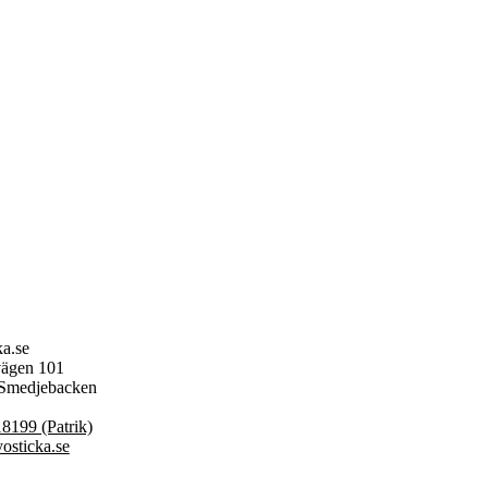
ka.se
ägen 101
 Smedjebacken
8199 (Patrik)
osticka.se