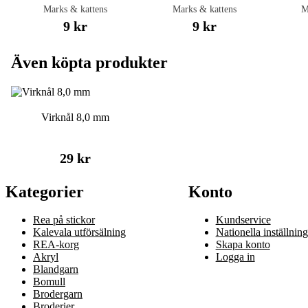
Marks & kattens
Marks & kattens
M
9 kr
9 kr
Även köpta produkter
Virknål 8,0 mm
29 kr
Kategorier
Konto
Rea på stickor
Kundservice
Kalevala utförsälning
Nationella inställning
REA-korg
Skapa konto
Akryl
Logga in
Blandgarn
Bomull
Brodergarn
Broderier