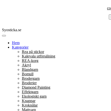
co
Syosticka.se
Hem
Kategorier
Rea på stickor
Kalevala utförsälning
REA-korg
Akryl
Blandgarn
Bomull
Brodergarn
Broderier
Diamond Painting
Effektgarn
Ekologiskt garn
Knappar
Kroknålar
Mattvarp