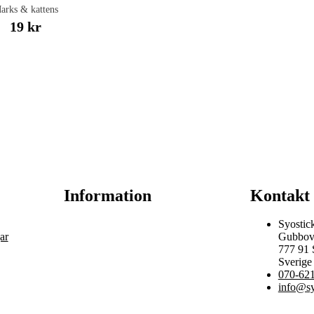
arks & kattens
19 kr
Information
Kontakt
Syostic
ar
Gubbov
777 91
Sverige
070-621
info@sy