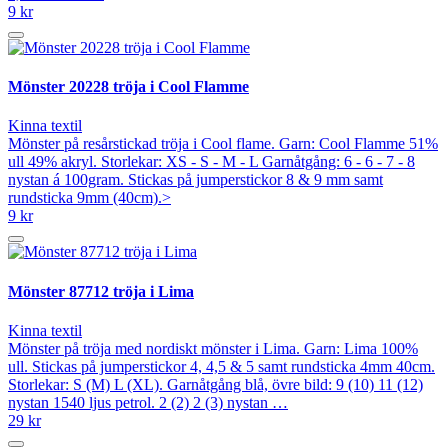
9 kr
Mönster 20228 tröja i Cool Flamme
Kinna textil
Mönster på resårstickad tröja i Cool flame. Garn: Cool Flamme 51%
ull 49% akryl. Storlekar: XS - S - M - L Garnåtgång: 6 - 6 - 7 - 8
nystan á 100gram. Stickas på jumperstickor 8 & 9 mm samt
rundsticka 9mm (40cm).>
9 kr
Mönster 87712 tröja i Lima
Kinna textil
Mönster på tröja med nordiskt mönster i Lima. Garn: Lima 100%
ull. Stickas på jumperstickor 4, 4,5 & 5 samt rundsticka 4mm 40cm.
Storlekar: S (M) L (XL). Garnåtgång blå, övre bild: 9 (10) 11 (12)
nystan 1540 ljus petrol. 2 (2) 2 (3) nystan …
29 kr