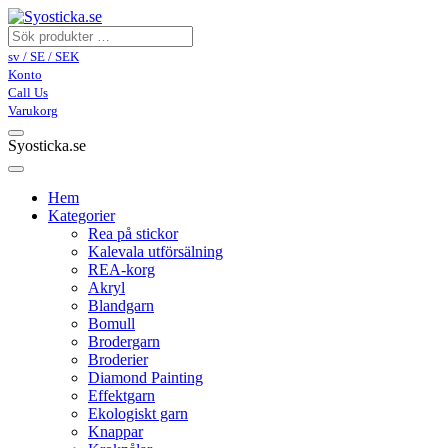
sv / SE / SEK
Konto
Call Us
Varukorg
Syosticka.se
Hem
Kategorier
Rea på stickor
Kalevala utförsälning
REA-korg
Akryl
Blandgarn
Bomull
Brodergarn
Broderier
Diamond Painting
Effektgarn
Ekologiskt garn
Knappar