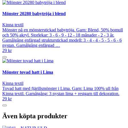
Mönster 20280 babytröja i blend
Kinna textil
Mönster på en mönsterstickad babytröja. Garn: Blend, 50% bomull
och 50% akryl. Storlekar: 3 - 6 - 9 - 12 - 18 månader - 2 - 3 år.
Garnålgång enfärgad strukturstickad modell: 3 - 4 - 4 - 5 - 5 - 6 - 6
nystan. Garnålgång enfärgad …
29 kr
Mönster tovad hatt i Lima
Kinna textil
Tovad hatt med fjärillsmönster i Lima. Garn: Lima 100% ull från
Kinna textil. Garnåtgång: 3 nystan lima + restgarn till dekoration.
29 kr
Även köpta produkter