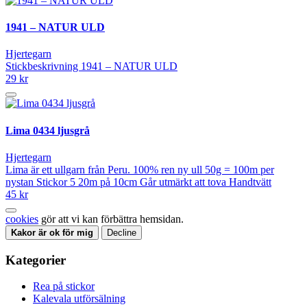
1941 – NATUR ULD
Hjertegarn
Stickbeskrivning 1941 – NATUR ULD
29 kr
Lima 0434 ljusgrå
Hjertegarn
Lima är ett ullgarn från Peru. 100% ren ny ull 50g = 100m per
nystan Stickor 5 20m på 10cm Går utmärkt att tova Handtvätt
45 kr
cookies
gör att vi kan förbättra hemsidan.
Kakor är ok för mig
Decline
Kategorier
Rea på stickor
Kalevala utförsälning