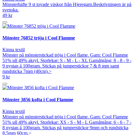
Mönsterhäfte 9 st tovade väskor från Hjeregarn.Beskrivningen är på
svenska.
49 kr
Mönster 76852 tröja i Cool Flamme
Kinna textil
Mönster på mönsterstickad tröja i Cool flame. Garn: Cool Flamme
51% ull 49% akryl. Storlekar: S - M - L - XL Garnåtgång: 8 - 8 - 9 -
9 nystan á 100gram. Stickas på jumperstickor 7 & 8 mm samt
rundsticka 7mm (40cm).>
9 kr
Mönster 3856 kofta i Cool Flamme
Kinna textil
Mönster på mönsterstickad tröja i Cool flame. Garn: Cool Flamme
51% ull 49% akryl. Storlekar: XS - S - M - L Garnåtgång: 6 - 6 - 7 -
8 nystan á 100gram. Stickas på jumperstickor 9mm och rundsticka
8,5mm 60cm.>