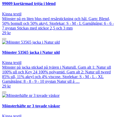
99009 kortärmad tröja i blend
Kinna textil
Mönster på en liten blus med resårstickning och hål. Garn: Blend,
50% bomull och 50% akryl. Storlekar: S - M - L Garnålgång: 6 - 6 -
7 nystan Stickas med stickor 2,5 och 3 mm
29 kr
Mönster 53565 jacka i Natur uld
Kinna textil
Mönster på jacka stickad på tvären i Naturull. Garn alt 1: Natur ull
100% ull och Key 24 100% polyamid. Garn alt 2: Natur ull tweed
85% ull, 11% akryl och 4% viscose. Storlekar: S - M - L - XL
Garnåtgång: 8 - 8 - 9 - 10 nystan Natur ull á …
29 kr
Mönsterhäfte nr 3 tovade väskor
Kinna textil