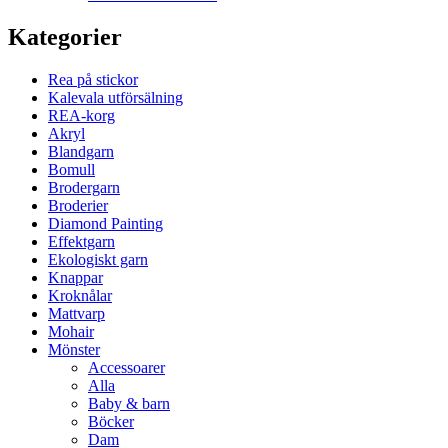
Kategorier
Rea på stickor
Kalevala utförsälning
REA-korg
Akryl
Blandgarn
Bomull
Brodergarn
Broderier
Diamond Painting
Effektgarn
Ekologiskt garn
Knappar
Kroknålar
Mattvarp
Mohair
Mönster
Accessoarer
Alla
Baby & barn
Böcker
Dam