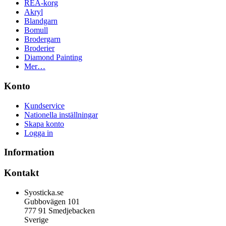
REA-korg
Akryl
Blandgarn
Bomull
Brodergarn
Broderier
Diamond Painting
Mer…
Konto
Kundservice
Nationella inställningar
Skapa konto
Logga in
Information
Kontakt
Syosticka.se
Gubbovägen 101
777 91 Smedjebacken
Sverige