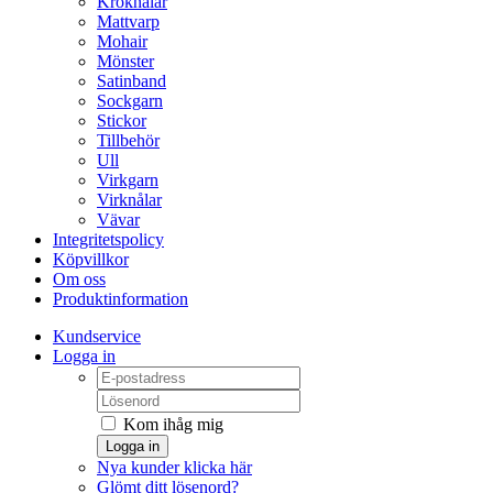
Kroknålar
Mattvarp
Mohair
Mönster
Satinband
Sockgarn
Stickor
Tillbehör
Ull
Virkgarn
Virknålar
Vävar
Integritetspolicy
Köpvillkor
Om oss
Produktinformation
Kundservice
Logga in
Kom ihåg mig
Logga in
Nya kunder klicka här
Glömt ditt lösenord?