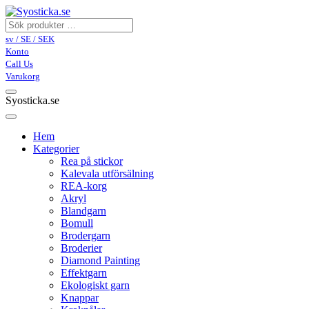
sv / SE / SEK
Konto
Call Us
Varukorg
Syosticka.se
Hem
Kategorier
Rea på stickor
Kalevala utförsälning
REA-korg
Akryl
Blandgarn
Bomull
Brodergarn
Broderier
Diamond Painting
Effektgarn
Ekologiskt garn
Knappar