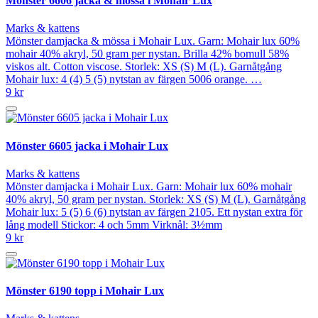
Mönster 6606 jacka & mössa i Mohair Lux
Marks & kattens
Mönster damjacka & mössa i Mohair Lux. Garn: Mohair lux 60%
mohair 40% akryl, 50 gram per nystan. Brilla 42% bomull 58%
viskos alt. Cotton viscose. Storlek: XS (S) M (L). Garnåtgång
Mohair lux: 4 (4) 5 (5) nytstan av färgen 5006 orange. …
9 kr
Mönster 6605 jacka i Mohair Lux
Marks & kattens
Mönster damjacka i Mohair Lux. Garn: Mohair lux 60% mohair
40% akryl, 50 gram per nystan. Storlek: XS (S) M (L). Garnåtgång
Mohair lux: 5 (5) 6 (6) nytstan av färgen 2105. Ett nystan extra för
lång modell Stickor: 4 och 5mm Virknål: 3½mm
9 kr
Mönster 6190 topp i Mohair Lux