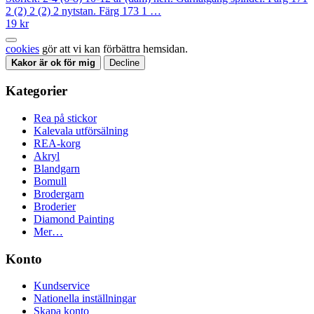
2 (2) 2 (2) 2 nytstan. Färg 173 1 …
19 kr
cookies
gör att vi kan förbättra hemsidan.
Kakor är ok för mig
Decline
Kategorier
Rea på stickor
Kalevala utförsälning
REA-korg
Akryl
Blandgarn
Bomull
Brodergarn
Broderier
Diamond Painting
Mer…
Konto
Kundservice
Nationella inställningar
Skapa konto