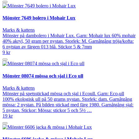
Mönster 7649 bolero i Mohair Lux
Marks & kattens
Mönster på dambolero i Mohair Lux. Garn: Mohair lux 60% mohair
40% akryl, 50 gram per nystan. Storlek: M. Garnåtgång tröja/kofta:
6 nytstan av färgen 013 blå. Stickor 5 & 7mm
9 kr
Mönster 08074 mössa och sjal i Eco ull
Marks & kattens
Mönster på spetsstickad mössa och sjal i Ecoull. Garn: Eco-ull
100% ekologisk ull på 50 grams nystan. Storlek: dam. Garnåtgång
mössa: 2 nystan. På bilden stickad med färg 1980. Garnåtgång sjal:
5 nystan. Stickor: Mössa: stickor 5 och 5½ …
19 kr