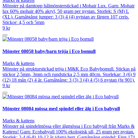
Marks & kattens
Mönster på damtopp hålmönsterstickad i Mohair Lux. Garn: Mohair
lux 60% mohair 40% akryl, 50 gram per nystan. Storlek: S (M) L
(XL). Garnåtgång jumper: 3 (3) 4 (4) nytstan av färgen 107 ceris.
Stickor: 4,5 och 5mm
9 kr
Mönster 08058 baby/barn tröja i Eco bomull
Marks & kattens
Mönster på strukturstickad tröja i M&K Eco Babybomull. Stickas på
stickor 2,5mm, 3mm och rundsticka 2,5 mm 40cm. Storlekar: 3 (6) 9
(12) 18 mån (2) 4 år. Garnåtgång: 3 (3) 3 (4) 4 (5) 6 nystan (fg 901).
9 kr
Mönster 08084 mössa med spindel eller älg i Eco babyull
Marks & kattens
Mönster på spindelmössa eller älgmössa i Eco babyull från Marks &
Kattens! Garn: Ecobabyull 100% ekologisk ull, 25 gram per nystan.
Storlek: 2-4 (6-8) 10-12 år (dam) herr. Garnåtgång spindel: Färg 171