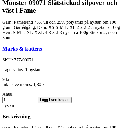
Mönster 09071 Slätstickad silpover och
väst i Fame
Garn: Fametrend 75% ull och 25% polyamid på nystan om 100
gram. Garnåtgång: Dam: XS-S-M-L-XL 2-2-2-2-3 nystan á 100g
Herr: S-M-L-XL-XXL 3-3-3-3-3 nystan á 100g Stickor 2,5 och
3mm
Marks & kattens
SKU:
777-09071
Lagerstatus:
1 nystan
9 kr
Inklusive moms:
1,80 kr
Antal
Lägg i varukorgen
nystan
Beskrivning
Garn: Fametrend 75% ull och 25% polyamid på nystan om 100