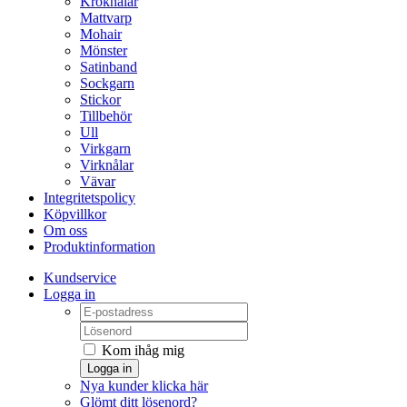
Kroknålar
Mattvarp
Mohair
Mönster
Satinband
Sockgarn
Stickor
Tillbehör
Ull
Virkgarn
Virknålar
Vävar
Integritetspolicy
Köpvillkor
Om oss
Produktinformation
Kundservice
Logga in
Kom ihåg mig
Logga in
Nya kunder klicka här
Glömt ditt lösenord?