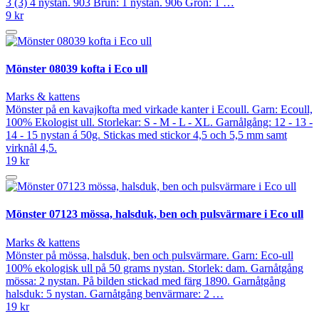
3 (3) 4 nystan. 903 Brun: 1 nystan. 906 Grön: 1 …
9 kr
Mönster 08039 kofta i Eco ull
Marks & kattens
Mönster på en kavajkofta med virkade kanter i Ecoull. Garn: Ecoull,
100% Ekologist ull. Storlekar: S - M - L - XL. Garnålgång: 12 - 13 -
14 - 15 nystan á 50g. Stickas med stickor 4,5 och 5,5 mm samt
virknål 4,5.
19 kr
Mönster 07123 mössa, halsduk, ben och pulsvärmare i Eco ull
Marks & kattens
Mönster på mössa, halsduk, ben och pulsvärmare. Garn: Eco-ull
100% ekologisk ull på 50 grams nystan. Storlek: dam. Garnåtgång
mössa: 2 nystan. På bilden stickad med färg 1890. Garnåtgång
halsduk: 5 nystan. Garnåtgång benvärmare: 2 …
19 kr