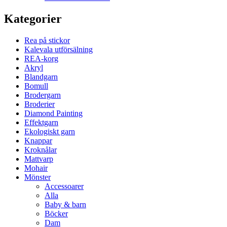
Kategorier
Rea på stickor
Kalevala utförsälning
REA-korg
Akryl
Blandgarn
Bomull
Brodergarn
Broderier
Diamond Painting
Effektgarn
Ekologiskt garn
Knappar
Kroknålar
Mattvarp
Mohair
Mönster
Accessoarer
Alla
Baby & barn
Böcker
Dam