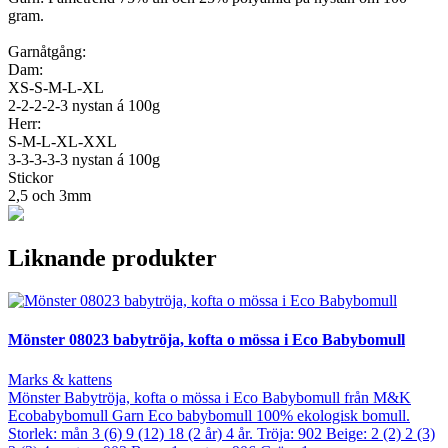
gram.
Garnåtgång:
Dam:
XS-S-M-L-XL
2-2-2-2-3 nystan á 100g
Herr:
S-M-L-XL-XXL
3-3-3-3-3 nystan á 100g
Stickor
2,5 och 3mm
Liknande produkter
Mönster 08023 babytröja, kofta o mössa i Eco Babybomull
Marks & kattens
Mönster Babytröja, kofta o mössa i Eco Babybomull från M&K
Ecobabybomull Garn Eco babybomull 100% ekologisk bomull.
Storlek: mån 3 (6) 9 (12) 18 (2 år) 4 år. Tröja: 902 Beige: 2 (2) 2 (3)