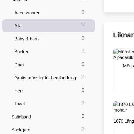
Accessoarer
Alla
Likna
Baby & barn
Böcker
Dam
Mönst
Gratis mönster för hemladdning
Herr
Tovat
Satinband
1870 Långk
Sockgarn