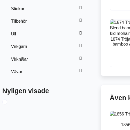
Stickor
Tillbehör
Ull
1874 Tröja
bamboo / 
Virkgarn
Virknålar
Vävar
Nyligen visade
Även 
1856