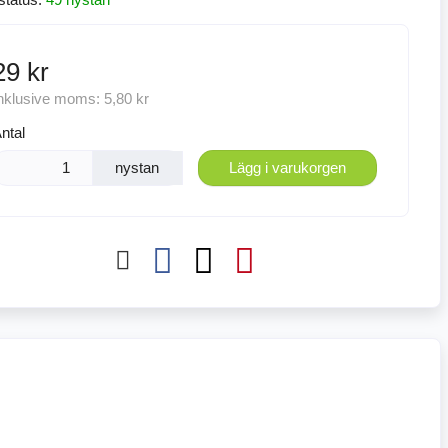
29 kr
nklusive moms:
5,80 kr
ntal
nystan
Lägg i varukorgen