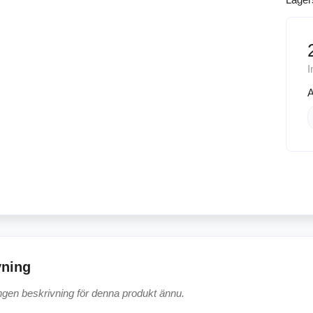
I
A
vning
ingen beskrivning för denna produkt ännu.