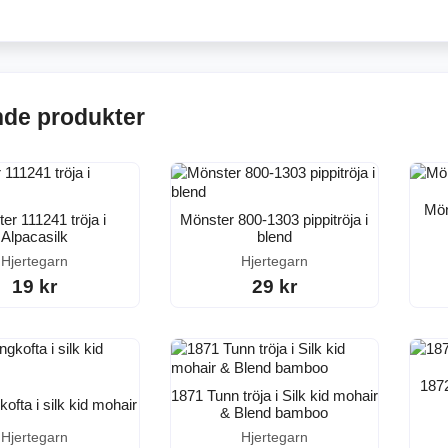
nde produkter
Mön
er 111241 tröja i
Mönster 800-1303 pippitröja i
Alpacasilk
blend
Hjertegarn
Hjertegarn
19 kr
29 kr
1872
1871 Tunn tröja i Silk kid mohair
ofta i silk kid mohair
& Blend bamboo
Hjertegarn
Hjertegarn