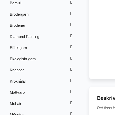
Bomull
Brodergarn
Broderier
Diamond Painting
Effektgarn
Ekologiskt garn
Knappar
Kroknålar
Mattvarp
Beskri
Mohair
Det finns 
Mönster