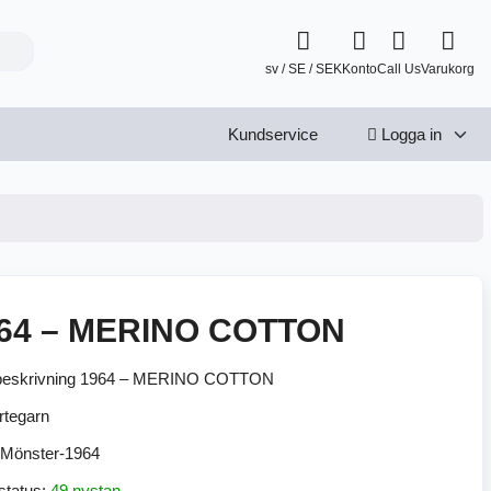
sv / SE / SEK
Konto
Call Us
Varukorg
Kundservice
Logga in
64 – MERINO COTTON
beskrivning 1964 – MERINO COTTON
Mönster-1964
status:
49 nystan