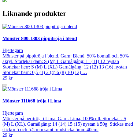
Liknande produkter
Mönster 800-1303 pippitröja i blend
Hjertegarn
Mönster på pippitröja i blend. Garn: Blend, 50% bomull och 50%
akryl. Storlekar dam: S (M) L Garnålgång: 11 (11) 12 nystan
Storlekar herr: S (M) L (XL) Garnålgång: 12 (12) 13 (16) nystan
Storlekar barn: 0,5 (1) 2 (4) 6 (8) 10 (12) …
29 kr
Mönster 111668 tröja i Lima
Hjertegarn
Mönster på herrtröja i Lima. Garn: Lima, 100% ull. Storlekar : S
(M) L (XL). Garnålgång: 14 (14) 15 (15) nystan á 50g. Stickas med
stickor 5 och 5,5 mm samt rundsticka 5mm 40cm.
29 kr