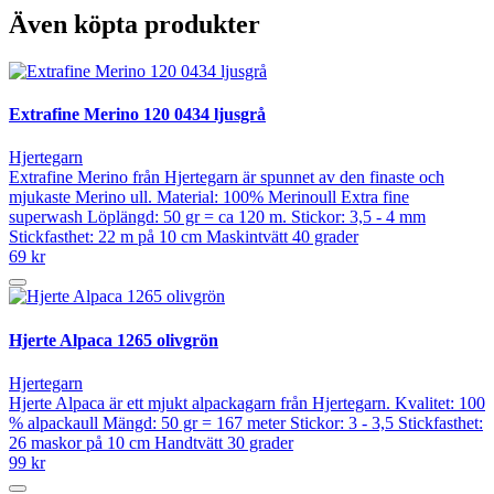
Även köpta produkter
Extrafine Merino 120 0434 ljusgrå
Hjertegarn
Extrafine Merino från Hjertegarn är spunnet av den finaste och
mjukaste Merino ull. Material: 100% Merinoull Extra fine
superwash Löplängd: 50 gr = ca 120 m. Stickor: 3,5 - 4 mm
Stickfasthet: 22 m på 10 cm Maskintvätt 40 grader
69 kr
Hjerte Alpaca 1265 olivgrön
Hjertegarn
Hjerte Alpaca är ett mjukt alpackagarn från Hjertegarn. Kvalitet: 100
% alpackaull Mängd: 50 gr = 167 meter Stickor: 3 - 3,5 Stickfasthet:
26 maskor på 10 cm Handtvätt 30 grader
99 kr