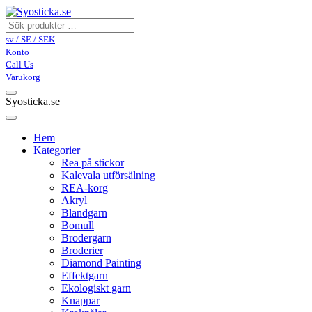
sv / SE / SEK
Konto
Call Us
Varukorg
Syosticka.se
Hem
Kategorier
Rea på stickor
Kalevala utförsälning
REA-korg
Akryl
Blandgarn
Bomull
Brodergarn
Broderier
Diamond Painting
Effektgarn
Ekologiskt garn
Knappar