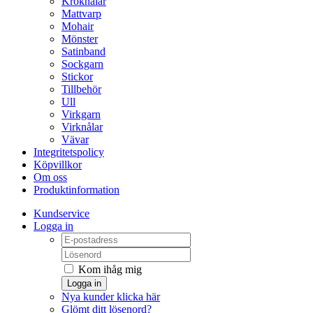
Kroknålar
Mattvarp
Mohair
Mönster
Satinband
Sockgarn
Stickor
Tillbehör
Ull
Virkgarn
Virknålar
Vävar
Integritetspolicy
Köpvillkor
Om oss
Produktinformation
Kundservice
Logga in
Kom ihåg mig
Logga in
Nya kunder klicka här
Glömt ditt lösenord?