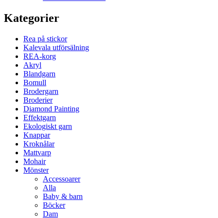
Kategorier
Rea på stickor
Kalevala utförsälning
REA-korg
Akryl
Blandgarn
Bomull
Brodergarn
Broderier
Diamond Painting
Effektgarn
Ekologiskt garn
Knappar
Kroknålar
Mattvarp
Mohair
Mönster
Accessoarer
Alla
Baby & barn
Böcker
Dam