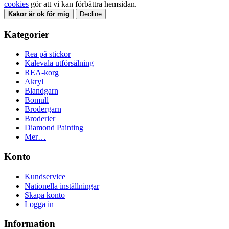
cookies
gör att vi kan förbättra hemsidan.
Kakor är ok för mig
Decline
Kategorier
Rea på stickor
Kalevala utförsälning
REA-korg
Akryl
Blandgarn
Bomull
Brodergarn
Broderier
Diamond Painting
Mer…
Konto
Kundservice
Nationella inställningar
Skapa konto
Logga in
Information