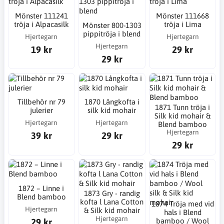
Mönster 111241
Mönster 111668
tröja i Alpacasilk
tröja i Lima
Mönster 800-1303
pippitröja i blend
Hjertegarn
Hjertegarn
Hjertegarn
19 kr
29 kr
29 kr
Tillbehör nr 79
1870 Långkofta i
1871 Tunn tröja i
julerier
silk kid mohair
Silk kid mohair &
Hjertegarn
Hjertegarn
Blend bamboo
Hjertegarn
39 kr
29 kr
29 kr
1872 – Linne i
1873 Gry - randig
Blend bamboo
kofta l Lana Cotton
1874 Tröja med vid
Hjertegarn
& Silk kid mohair
hals i Blend
Hjertegarn
29 kr
bamboo / Wool