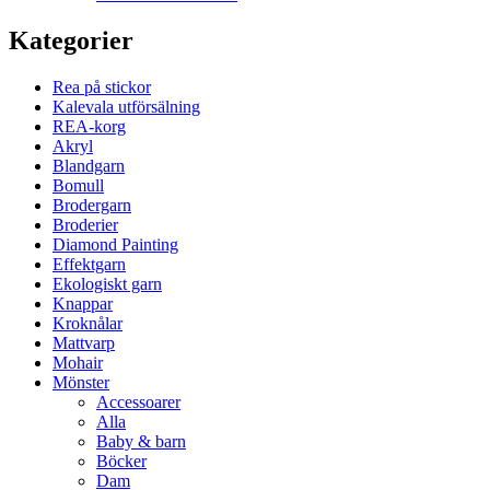
Kategorier
Rea på stickor
Kalevala utförsälning
REA-korg
Akryl
Blandgarn
Bomull
Brodergarn
Broderier
Diamond Painting
Effektgarn
Ekologiskt garn
Knappar
Kroknålar
Mattvarp
Mohair
Mönster
Accessoarer
Alla
Baby & barn
Böcker
Dam