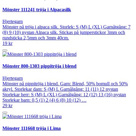
Mönster 111241 tröja i Alpacasilk
Hjertegarn
Mönster på tröja i alpaca silk. Storlek: S (M) L (XL) Garnåtgång: 7
(8) 9 (10) nystan Alpaca silk. Stickas på jumperstickor 3mm och
rundsticka 2,5mm och 3mm 40cm.
19 kr
Mönster 800-1303 pippitröja i blend
Hjertegarn
Mönster på pippitröja i blend. Garn: Blend, 50% bomull och 50%
akryl. Storlekar dam: S (M) L Garnålgång: 11 (11) 12 nystan
Storlekar herr: S (M) L (XL) Garnålgång: 12 (12) 13 (16) nystan
Storlekar barn: 0,5 (1) 2 (4) 6 (8) 10 (12) …
29 kr
Mönster 111668 tröja i Lima