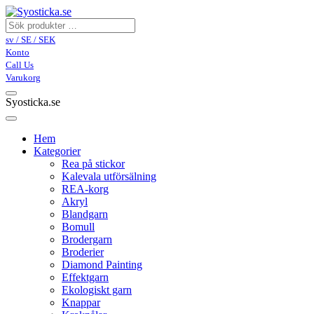
sv / SE / SEK
Konto
Call Us
Varukorg
Syosticka.se
Hem
Kategorier
Rea på stickor
Kalevala utförsälning
REA-korg
Akryl
Blandgarn
Bomull
Brodergarn
Broderier
Diamond Painting
Effektgarn
Ekologiskt garn
Knappar