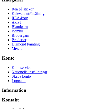
Rea på stickor
Kalevala utförsälning
REA-korg
Akryl
Blandgarn
Bomull
Brodergarn
Broderier
Diamond Painting
Mer…
Konto
Kundservice
Nationella inställningar
Skapa konto
Logga in
Information
Kontakt