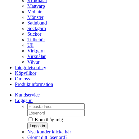
Kroknålar
Mattvarp
Mohair
Mönster
Satinband
Sockgarn
Stickor
Tillbehör
Ull
Virkgarn
Virknålar
Vävar
Integritetspolicy
Köpvillkor
Om oss
Produktinformation
Kundservice
Logga in
Kom ihåg mig
Logga in
Nya kunder klicka här
Glömt ditt lösenord?