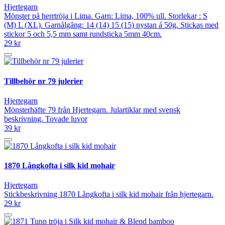
Hjertegarn
Mönster på herrtröja i Lima. Garn: Lima, 100% ull. Storlekar : S
(M) L (XL). Garnålgång: 14 (14) 15 (15) nystan á 50g. Stickas med
stickor 5 och 5,5 mm samt rundsticka 5mm 40cm.
29 kr
Tillbehör nr 79 julerier
Hjertegarn
Mönsterhäfte 79 från Hjertegarn. Julartiklar med svensk
beskrivning. Tovade luvor
39 kr
1870 Långkofta i silk kid mohair
Hjertegarn
Stickbeskrivning 1870 Långkofta i silk kid mohair från hjertegarn.
29 kr