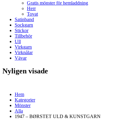
Gratis mönster för hemladdning
Herr
Tovat
Satinband
Sockgarn
Stickor
Tillbehör
Ull
Virkgarn
Virknålar
Vävar
Nyligen visade
Hem
Kategorier
Mönster
Alla
1947 – BØRSTET ULD & KUNSTGARN