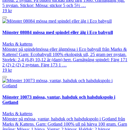
mössa: 2 nystan. På bilden stickad med färg 1980. Garnåtgång sjal:
5 nystan. Stickor: Mössa: stickor 5 och 5½ …
19 kr
Mönster 08084 mössa med spindel eller älg i Eco babyull
Marks & kattens
Mönster på spindelmössa eller älgmössa i Eco babyull från Marks &
Kattens! Garn: Ecobabyull 100% ekologisk ull, 25 gram per nystan.
Storlek: 2-4 (6-8) 10-12 år (dam) herr. Garnåtgång spindel: Färg 171
2 (2) 2 (2) 2 nytstan. Färg 173 1 …
19 kr
Mönster 10073 mössa, vantar, halsduk och halsdukspolo i
Gotland
Marks & kattens
Mönster på mössa, vantar, halsduk och halsdukspolo i Gotland från
Marks & Kattens. Garn: Gotland 100% ull på härva 100 gram. Garn
åtgång: Mössa: 1 härva. Vantar: 2 härvor. Halduk: 2 härvor