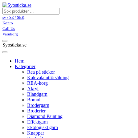
sv / SE / SEK
Konto
Call Us
Varukorg
Syosticka.se
Hem
Kategorier
Rea på stickor
Kalevala utförsälning
REA-korg
Akryl
Blandgarn
Bomull
Brodergarn
Broderier
Diamond Painting
Effektgarn
Ekologiskt garn
Knappar