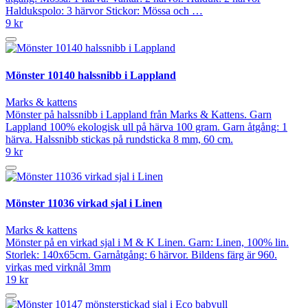
Haldukspolo: 3 härvor Stickor: Mössa och …
9 kr
Mönster 10140 halssnibb i Lappland
Marks & kattens
Mönster på halssnibb i Lappland från Marks & Kattens. Garn
Lappland 100% ekologisk ull på härva 100 gram. Garn åtgång: 1
härva. Halssnibb stickas på rundsticka 8 mm, 60 cm.
9 kr
Mönster 11036 virkad sjal i Linen
Marks & kattens
Mönster på en virkad sjal i M & K Linen. Garn: Linen, 100% lin.
Storlek: 140x65cm. Garnåtgång: 6 härvor. Bildens färg är 960.
virkas med virknål 3mm
19 kr