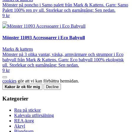
Mönster på poncho i Samo palett från Mark & Kattens. Garn: Samo
Palett 100% ren ny ull. Storlekar och garnåtgång: Sen nedan.
9 kr
Mönster 11093 Accessoarer i Eco Babyull
Marks & kattens
Mönster på 3 olika vantar, väska, armvärmare och strumpor i Eco
babyull från Mark & Kattens. Garn: Eco babyull 100% ekologisk
ull. Storlekar och garnåtgång: Sen nedan.
9 kr
cookies
gör att vi kan förbättra hemsidan.
Kakor är ok för mig
Decline
Kategorier
Rea på stickor
Kalevala utförsälning
REA-korg
Akryl
Blandgarn