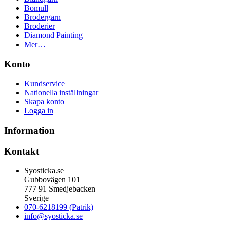
Bomull
Brodergarn
Broderier
Diamond Painting
Mer…
Konto
Kundservice
Nationella inställningar
Skapa konto
Logga in
Information
Kontakt
Syosticka.se
Gubbovägen 101
777 91 Smedjebacken
Sverige
070-6218199 (Patrik)
info@syosticka.se