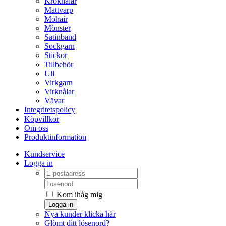
Kroknålar
Mattvarp
Mohair
Mönster
Satinband
Sockgarn
Stickor
Tillbehör
Ull
Virkgarn
Virknålar
Vävar
Integritetspolicy
Köpvillkor
Om oss
Produktinformation
Kundservice
Logga in
Kom ihåg mig
Logga in
Nya kunder klicka här
Glömt ditt lösenord?