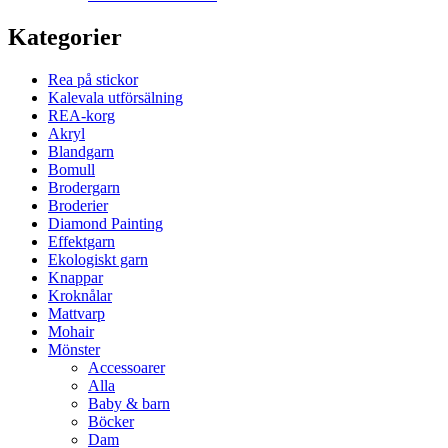
Kategorier
Rea på stickor
Kalevala utförsälning
REA-korg
Akryl
Blandgarn
Bomull
Brodergarn
Broderier
Diamond Painting
Effektgarn
Ekologiskt garn
Knappar
Kroknålar
Mattvarp
Mohair
Mönster
Accessoarer
Alla
Baby & barn
Böcker
Dam