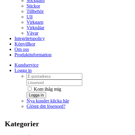
Sockgarn
Stickor
Tillbehör
Ull
Virkgarn
Virknålar
Vävar
Integritetspolicy
Köpvillkor
Om oss
Produktinformation
Kundservice
Logga in
Kom ihåg mig
Logga in
Nya kunder klicka här
Glömt ditt lösenord?
Kategorier