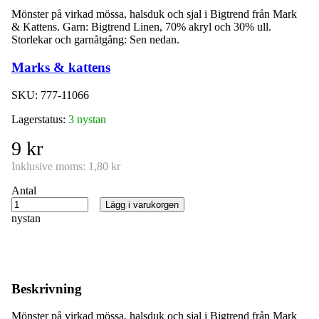
Mönster på virkad mössa, halsduk och sjal i Bigtrend från Mark
& Kattens. Garn: Bigtrend Linen, 70% akryl och 30% ull.
Storlekar och garnåtgång: Sen nedan.
Marks & kattens
SKU:
777-11066
Lagerstatus:
3 nystan
9 kr
Inklusive moms:
1,80 kr
Antal
Lägg i varukorgen
nystan
Beskrivning
Mönster på virkad mössa, halsduk och sjal i Bigtrend från Mark