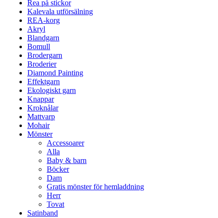
Rea på stickor
Kalevala utförsälning
REA-korg
Akryl
Blandgarn
Bomull
Brodergarn
Broderier
Diamond Painting
Effektgarn
Ekologiskt garn
Knappar
Kroknålar
Mattvarp
Mohair
Mönster
Accessoarer
Alla
Baby & barn
Böcker
Dam
Gratis mönster för hemladdning
Herr
Tovat
Satinband