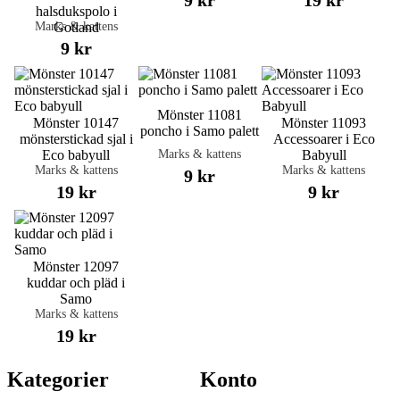
9 kr
19 kr
halsdukspolo i
Marks & kattens
Gotland
9 kr
Mönster 11081
Mönster 10147
Mönster 11093
poncho i Samo palett
mönsterstickad sjal i
Accessoarer i Eco
Marks & kattens
Eco babyull
Babyull
Marks & kattens
Marks & kattens
9 kr
19 kr
9 kr
Mönster 12097
kuddar och pläd i
Samo
Marks & kattens
19 kr
Kategorier
Konto