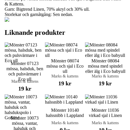
& Kattens.
Garn: Bigtrend Linen, 70% akryl och 30% ull.
Storlekar och garnåtgång: Sen nedan.
Liknande produkter
Mönster 08074
Mönster 08084
Mönster 07123
mössa och sjal i Eco
mössa med spindel
mössa, halsduk, ben
ull
eller älg i Eco babyull
och pulsvärmare i
Marks & kattens
Marks & kattens
Eco ull
Marks & kattens
19 kr
19 kr
19 kr
Mönster 10140
Mönster 11036
halssnibb i Lappland
virkad sjal i Linen
Mönster 10073
Marks & kattens
Marks & kattens
mössa, vantar,
halsduk och