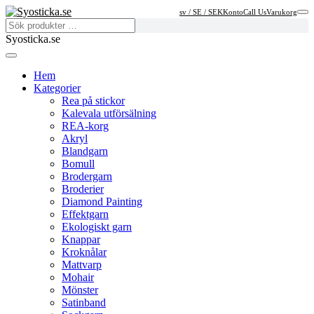
sv / SE / SEK
Konto
Call Us
Varukorg
Syosticka.se
Hem
Kategorier
Rea på stickor
Kalevala utförsälning
REA-korg
Akryl
Blandgarn
Bomull
Brodergarn
Broderier
Diamond Painting
Effektgarn
Ekologiskt garn
Knappar
Kroknålar
Mattvarp
Mohair
Mönster
Satinband