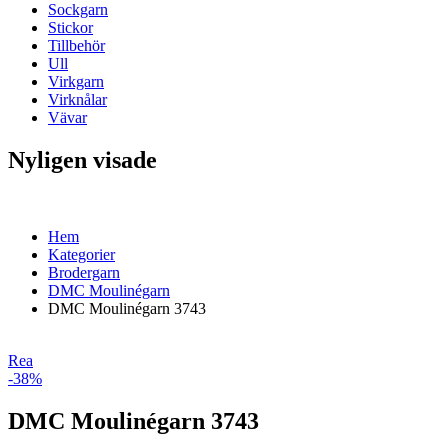
Sockgarn
Stickor
Tillbehör
Ull
Virkgarn
Virknålar
Vävar
Nyligen visade
Hem
Kategorier
Brodergarn
DMC Moulinégarn
DMC Moulinégarn 3743
Rea
-38%
DMC Moulinégarn 3743