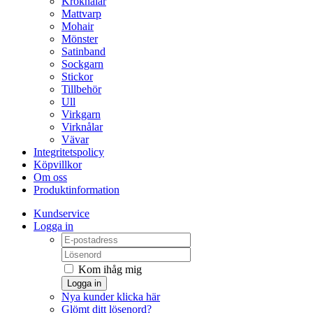
Kroknålar
Mattvarp
Mohair
Mönster
Satinband
Sockgarn
Stickor
Tillbehör
Ull
Virkgarn
Virknålar
Vävar
Integritetspolicy
Köpvillkor
Om oss
Produktinformation
Kundservice
Logga in
Kom ihåg mig
Logga in
Nya kunder klicka här
Glömt ditt lösenord?