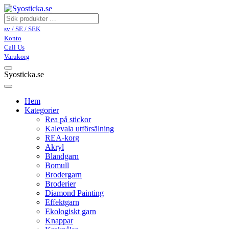
sv / SE / SEK
Konto
Call Us
Varukorg
Syosticka.se
Hem
Kategorier
Rea på stickor
Kalevala utförsälning
REA-korg
Akryl
Blandgarn
Bomull
Brodergarn
Broderier
Diamond Painting
Effektgarn
Ekologiskt garn
Knappar