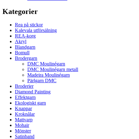
Kategorier
Rea på stickor
Kalevala utförsälning
REA-korg
Akryl
Blandgarn
Bomull
Brodergarn
DMC Moulinégarn
DMC Moulinégarn metall
Madeira Moulinégarn
Pärlgarn DMC
Broderier
Diamond Painting
Effektgarn
Ekologiskt garn
Knappar
Kroknålar
Mattvarp
Mohair
Mönster
Satinband