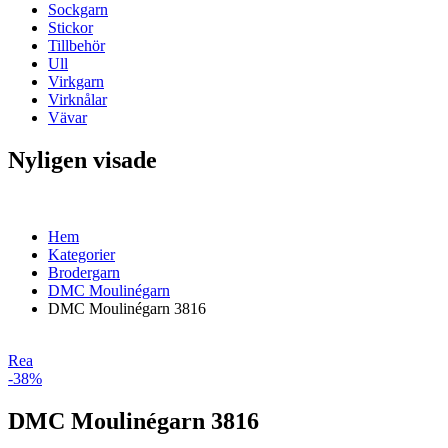
Sockgarn
Stickor
Tillbehör
Ull
Virkgarn
Virknålar
Vävar
Nyligen visade
Hem
Kategorier
Brodergarn
DMC Moulinégarn
DMC Moulinégarn 3816
Rea
-38%
DMC Moulinégarn 3816