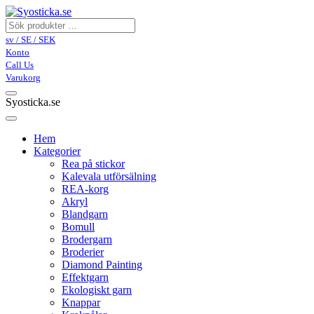
sv / SE / SEK
Konto
Call Us
Varukorg
Syosticka.se
Hem
Kategorier
Rea på stickor
Kalevala utförsälning
REA-korg
Akryl
Blandgarn
Bomull
Brodergarn
Broderier
Diamond Painting
Effektgarn
Ekologiskt garn
Knappar