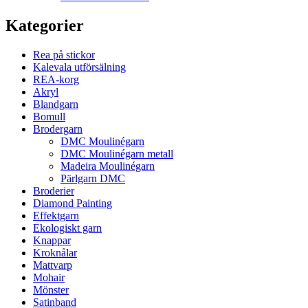
Kategorier
Rea på stickor
Kalevala utförsälning
REA-korg
Akryl
Blandgarn
Bomull
Brodergarn
DMC Moulinégarn
DMC Moulinégarn metall
Madeira Moulinégarn
Pärlgarn DMC
Broderier
Diamond Painting
Effektgarn
Ekologiskt garn
Knappar
Kroknålar
Mattvarp
Mohair
Mönster
Satinband