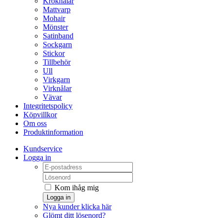
Kroknålar
Mattvarp
Mohair
Mönster
Satinband
Sockgarn
Stickor
Tillbehör
Ull
Virkgarn
Virknålar
Vävar
Integritetspolicy
Köpvillkor
Om oss
Produktinformation
Kundservice
Logga in
Kom ihåg mig
Logga in
Nya kunder klicka här
Glömt ditt lösenord?