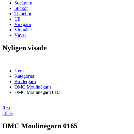
Sockgarn
Stickor
Tillbehör
Ull
Virkgarn
Virknålar
Vävar
Nyligen visade
Hem
Kategorier
Brodergarn
DMC Moulinégarn
DMC Moulinégarn 0165
Rea
-38%
DMC Moulinégarn 0165