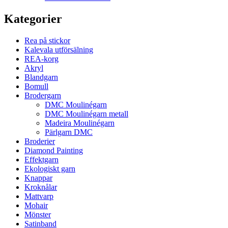
Kategorier
Rea på stickor
Kalevala utförsälning
REA-korg
Akryl
Blandgarn
Bomull
Brodergarn
DMC Moulinégarn
DMC Moulinégarn metall
Madeira Moulinégarn
Pärlgarn DMC
Broderier
Diamond Painting
Effektgarn
Ekologiskt garn
Knappar
Kroknålar
Mattvarp
Mohair
Mönster
Satinband