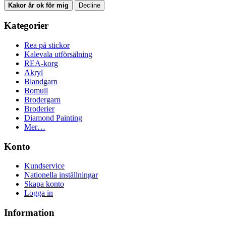
Kakor är ok för mig
Decline
Kategorier
Rea på stickor
Kalevala utförsälning
REA-korg
Akryl
Blandgarn
Bomull
Brodergarn
Broderier
Diamond Painting
Mer…
Konto
Kundservice
Nationella inställningar
Skapa konto
Logga in
Information