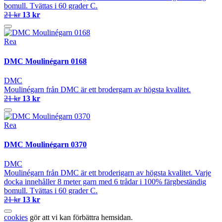
bomull. Tvättas i 60 grader C.
21 kr
13 kr
Rea
DMC Moulinégarn 0168
DMC
Moulinégarn från DMC är ett brodergarn av högsta kvalitet.
21 kr
13 kr
Rea
DMC Moulinégarn 0370
DMC
Moulinégarn från DMC är ett broderigarn av högsta kvalitet. Varje
docka innehåller 8 meter garn med 6 trådar i 100% färgbeständig
bomull. Tvättas i 60 grader C.
21 kr
13 kr
cookies
gör att vi kan förbättra hemsidan.