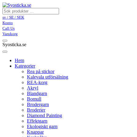
sv / SE / SEK
Konto
Call Us
Varukorg
Syosticka.se
Hem
Kategorier
Rea på stickor
Kalevala utförsälning
REA-korg
Akryl
Blandgarn
Bomull
Brodergarn
Broderier
Diamond Painting
Effektgarn
Ekologiskt garn
Knappar