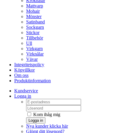
Kroknålar
Mattvarp
Mohair
Mönster
Satinband
Sockgarn
Stickor
Tillbehör
Ull
Virkgarn
Virknålar
Vävar
Integritetspolicy
Köpvillkor
Om oss
Produktinformation
Kundservice
Logga in
Kom ihåg mig
Logga in
Nya kunder klicka här
Glömt ditt lösenord?