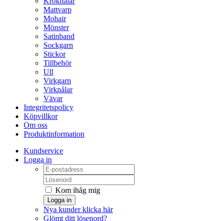
Kroknålar
Mattvarp
Mohair
Mönster
Satinband
Sockgarn
Stickor
Tillbehör
Ull
Virkgarn
Virknålar
Vävar
Integritetspolicy
Köpvillkor
Om oss
Produktinformation
Kundservice
Logga in
Kom ihåg mig
Logga in
Nya kunder klicka här
Glömt ditt lösenord?