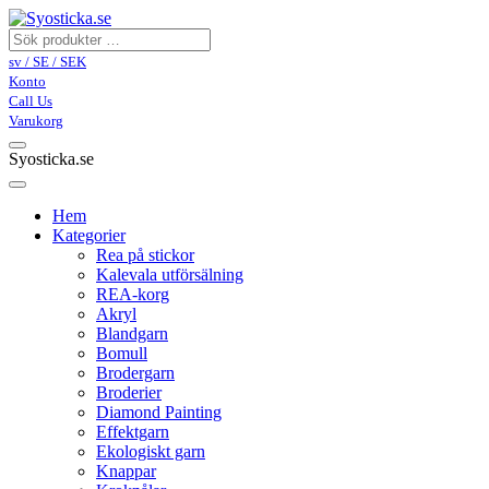
sv / SE / SEK
Konto
Call Us
Varukorg
Syosticka.se
Hem
Kategorier
Rea på stickor
Kalevala utförsälning
REA-korg
Akryl
Blandgarn
Bomull
Brodergarn
Broderier
Diamond Painting
Effektgarn
Ekologiskt garn
Knappar