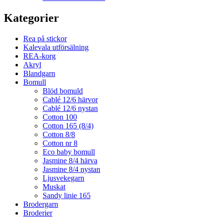
Kategorier
Rea på stickor
Kalevala utförsälning
REA-korg
Akryl
Blandgarn
Bomull
Blöd bomuld
Cablé 12/6 härvor
Cablé 12/6 nystan
Cotton 100
Cotton 165 (8/4)
Cotton 8/8
Cotton nr 8
Eco baby bomull
Jasmine 8/4 härva
Jasmine 8/4 nystan
Ljusvekegarn
Muskat
Sandy linie 165
Brodergarn
Broderier