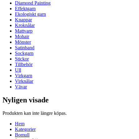
Diamond Painting
Effektgarn
Ekologiskt garn
Knappar
Kroknålar
Mattvarp
Mohair
Mönster
Satinband
Sockgarn
Stickor
Tillbehör
Ull
Virkgarn
Virknålar
Vävar
Nyligen visade
Produkten kan inte längre köpas.
Hem
Kategorier
Bomull