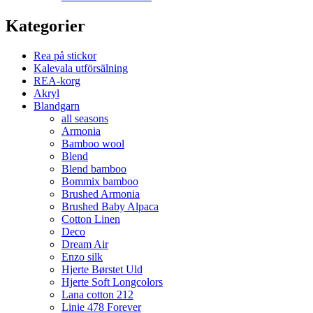
Kategorier
Rea på stickor
Kalevala utförsälning
REA-korg
Akryl
Blandgarn
all seasons
Armonia
Bamboo wool
Blend
Blend bamboo
Bommix bamboo
Brushed Armonia
Brushed Baby Alpaca
Cotton Linen
Deco
Dream Air
Enzo silk
Hjerte Børstet Uld
Hjerte Soft Longcolors
Lana cotton 212
Linie 478 Forever