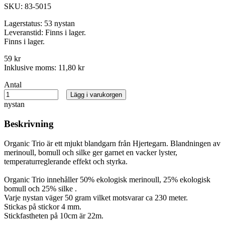
SKU:
83-5015
Lagerstatus:
53 nystan
Leveranstid:
Finns i lager.
Finns i lager.
59 kr
Inklusive moms:
11,80 kr
Antal
Lägg i varukorgen
nystan
Beskrivning
Organic Trio är ett mjukt blandgarn från Hjertegarn. Blandningen av
merinoull, bomull och silke ger garnet en vacker lyster,
temperaturreglerande effekt och styrka.
Organic Trio innehåller 50% ekologisk merinoull, 25% ekologisk
bomull och 25% silke .
Varje nystan väger 50 gram vilket motsvarar ca 230 meter.
Stickas på stickor 4 mm.
Stickfastheten på 10cm är 22m.