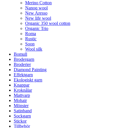
Merino Cotton
Nanoq wool
New Aresso
New life wool
Organic 350 wool cotton
Organic Trio
Roma
Rustic
Soon
Wool silk
Bomull
Brodergarn
Broderier
Diamond Painting
Effektgarn
Ekologiskt garn
Knappar
Kroknålar
Mattvarp
Mohair
Mönster
Satinband
Sockgarn
Stickor
Tillbehör