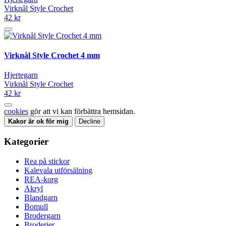
Virknål Style Crochet
42 kr
Virknål Style Crochet 4 mm
Hjertegarn
Virknål Style Crochet
42 kr
cookies
gör att vi kan förbättra hemsidan.
Kakor är ok för mig
Decline
Kategorier
Rea på stickor
Kalevala utförsälning
REA-korg
Akryl
Blandgarn
Bomull
Brodergarn
Broderier