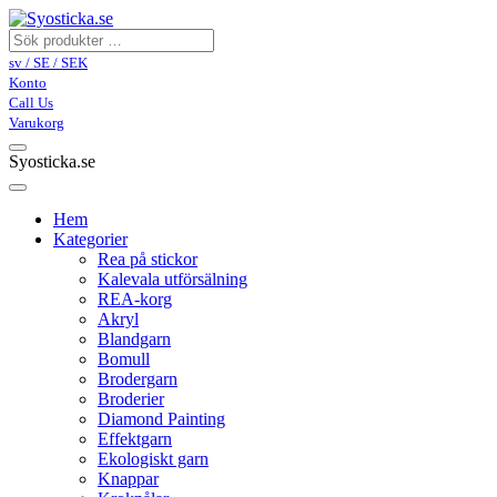
sv / SE / SEK
Konto
Call Us
Varukorg
Syosticka.se
Hem
Kategorier
Rea på stickor
Kalevala utförsälning
REA-korg
Akryl
Blandgarn
Bomull
Brodergarn
Broderier
Diamond Painting
Effektgarn
Ekologiskt garn
Knappar