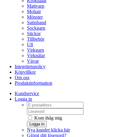
Kroknålar
Mattvarp
Mohair
Mönster
Satinband
Sockgarn
Stickor
Tillbehör
Ull
Virkgarn
Virknålar
Vävar
Integritetspolicy
Köpvillkor
Om oss
Produktinformation
Kundservice
Logga in
Kom ihåg mig
Logga in
Nya kunder klicka här
Glömt ditt lösenord?