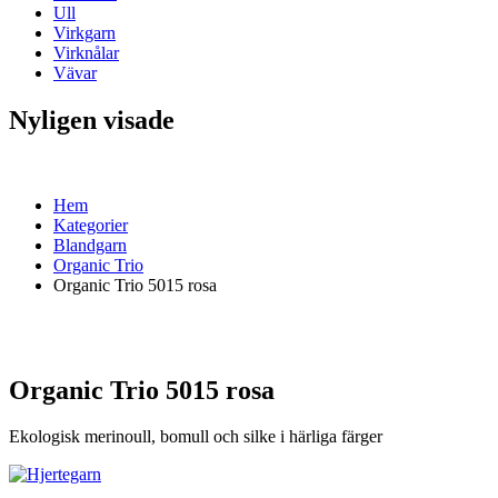
Ull
Virkgarn
Virknålar
Vävar
Nyligen visade
Hem
Kategorier
Blandgarn
Organic Trio
Organic Trio 5015 rosa
Organic Trio 5015 rosa
Ekologisk merinoull, bomull och silke i härliga färger