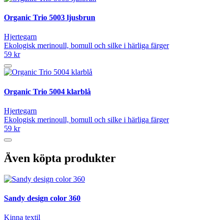
Organic Trio 5003 ljusbrun
Hjertegarn
Ekologisk merinoull, bomull och silke i härliga färger
59 kr
Organic Trio 5004 klarblå
Hjertegarn
Ekologisk merinoull, bomull och silke i härliga färger
59 kr
Även köpta produkter
Sandy design color 360
Kinna textil