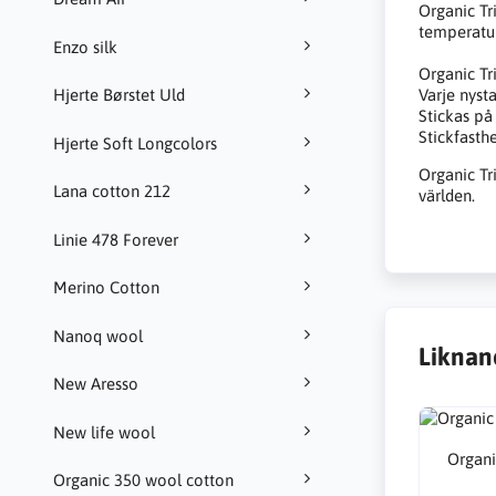
Organic Tr
temperatur
Enzo silk
Organic Tr
Varje nyst
Hjerte Børstet Uld
Stickas på
Stickfasth
Hjerte Soft Longcolors
Organic Tr
Lana cotton 212
världen.
Linie 478 Forever
Merino Cotton
Nanoq wool
Liknan
New Aresso
New life wool
Organi
Organic 350 wool cotton