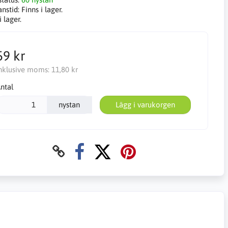
anstid:
Finns i lager.
i lager.
59 kr
nklusive moms:
11,80 kr
ntal
nystan
Lägg i varukorgen