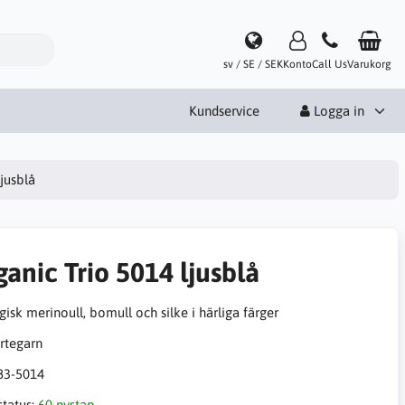
sv / SE / SEK
Konto
Call Us
Varukorg
Kundservice
Logga in
ljusblå
anic Trio 5014 ljusblå
isk merinoull, bomull och silke i härliga färger
83-5014
status:
60 nystan