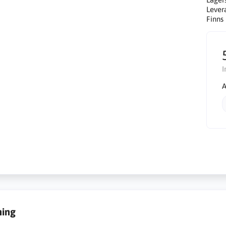
Lever
Finns 
I
A
ning