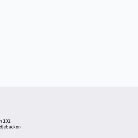
t
e
n 101
djebacken