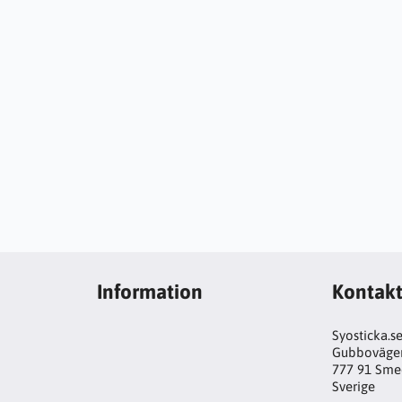
Information
Kontak
Syosticka.s
Gubboväge
777 91 Sme
Sverige