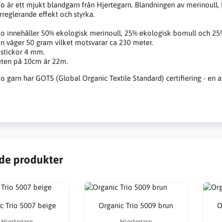
io är ett mjukt blandgarn från Hjertegarn. Blandningen av merinoull, 
reglerande effekt och styrka.
io innehåller 50% ekologisk merinoull, 25% ekologisk bomull och 25%
an väger 50 gram vilket motsvarar ca 230 meter.
 stickor 4 mm.
eten på 10cm är 22m.
io garn har GOTS (Global Organic Textile Standard) certifiering - en a
de produkter
c Trio 5007 beige
Organic Trio 5009 brun
O
Hjertegarn
Hjertegarn