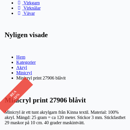
Virkgarn
Virknålar
Vävar
Nyligen visade
Hem
Kategorier
Akryl
Minicryl
Minicryl print 27906 blåvit
REA
-33%
Minicryl print 27906 blåvit
Minicryl är ett tunt akrylgarn från Kinna textil. Material: 100%
akryl. Mängd: 25 gram = ca 120 meter. Stickor 3 mm. Stickfasthet
29 maskor på 10 cm. 40 grader maskintvätt.