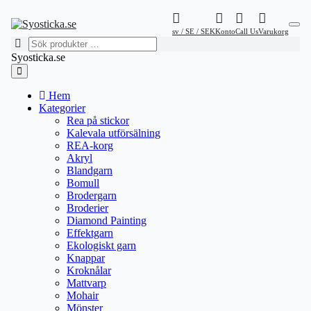
sv / SE / SEK
Konto
Call Us
Varukorg
Syosticka.se
Hem
Kategorier
Rea på stickor
Kalevala utförsälning
REA-korg
Akryl
Blandgarn
Bomull
Brodergarn
Broderier
Diamond Painting
Effektgarn
Ekologiskt garn
Knappar
Kroknålar
Mattvarp
Mohair
Mönster