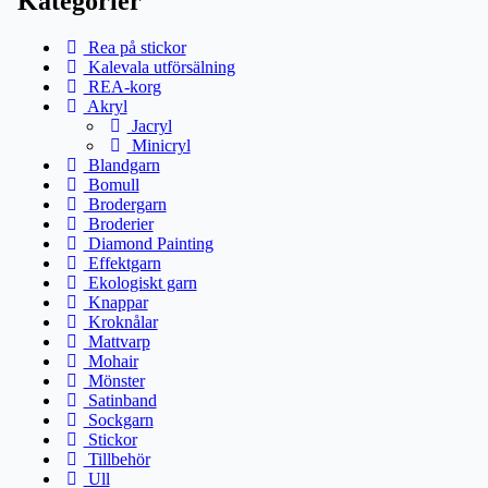
Kategorier
Rea på stickor
Kalevala utförsälning
REA-korg
Akryl
Jacryl
Minicryl
Blandgarn
Bomull
Brodergarn
Broderier
Diamond Painting
Effektgarn
Ekologiskt garn
Knappar
Kroknålar
Mattvarp
Mohair
Mönster
Satinband
Sockgarn
Stickor
Tillbehör
Ull