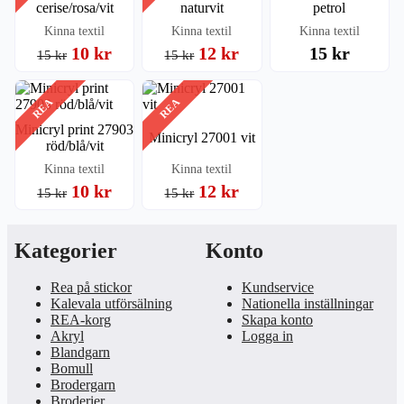
cerise/rosa/vit
naturvit
petrol
Kinna textil
Kinna textil
Kinna textil
10 kr
12 kr
15 kr
15 kr
15 kr
REA
REA
Minicryl print 27903
Minicryl 27001 vit
röd/blå/vit
Kinna textil
Kinna textil
10 kr
12 kr
15 kr
15 kr
Kategorier
Konto
Rea på stickor
Kundservice
Kalevala utförsälning
Nationella inställningar
REA-korg
Skapa konto
Akryl
Logga in
Blandgarn
Bomull
Brodergarn
Broderier