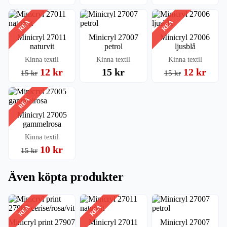
REA
REA
Minicryl 27011
Minicryl 27007
Minicryl 27006
naturvit
petrol
ljusblå
Kinna textil
Kinna textil
Kinna textil
12 kr
15 kr
12 kr
15 kr
15 kr
REA
Minicryl 27005
gammelrosa
Kinna textil
10 kr
15 kr
Även köpta produkter
REA
REA
Minicryl print 27907
Minicryl 27011
Minicryl 27007