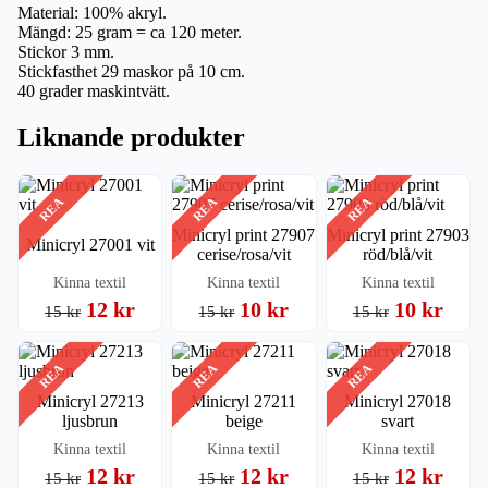
Material: 100% akryl.
Mängd: 25 gram = ca 120 meter.
Stickor 3 mm.
Stickfasthet 29 maskor på 10 cm.
40 grader maskintvätt.
Liknande produkter
REA
REA
REA
Minicryl print 27907
Minicryl print 27903
Minicryl 27001 vit
cerise/rosa/vit
röd/blå/vit
Kinna textil
Kinna textil
Kinna textil
12 kr
10 kr
10 kr
15 kr
15 kr
15 kr
REA
REA
REA
Minicryl 27213
Minicryl 27211
Minicryl 27018
ljusbrun
beige
svart
Kinna textil
Kinna textil
Kinna textil
12 kr
12 kr
12 kr
15 kr
15 kr
15 kr