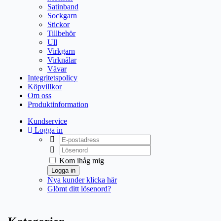
Satinband
Sockgarn
Stickor
Tillbehör
Ull
Virkgarn
Virknålar
Vävar
Integritetspolicy
Köpvillkor
Om oss
Produktinformation
Kundservice
Logga in
Kom ihåg mig
Logga in
Nya kunder klicka här
Glömt ditt lösenord?