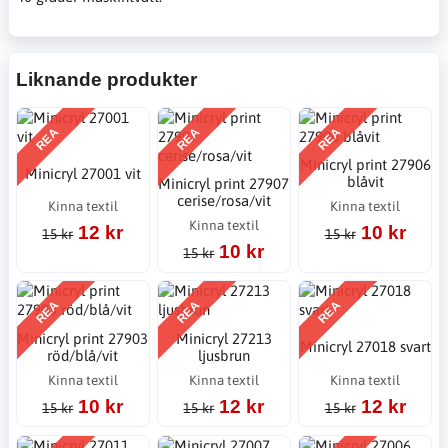
Liknande produkter
REA
REA
REA
Minicryl print 27906
Minicryl 27001 vit
blåvit
Minicryl print 27907
cerise/rosa/vit
Kinna textil
Kinna textil
Kinna textil
12 kr
10 kr
15 kr
15 kr
10 kr
15 kr
REA
REA
REA
Minicryl print 27903
Minicryl 27213
Minicryl 27018 svart
röd/blå/vit
ljusbrun
Kinna textil
Kinna textil
Kinna textil
10 kr
12 kr
12 kr
15 kr
15 kr
15 kr