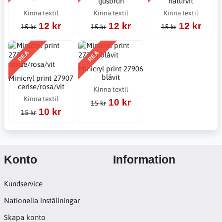
ljusbrun
naturvit
Kinna textil
Kinna textil
Kinna textil
12 kr
12 kr
12 kr
15 kr
15 kr
15 kr
REA
REA
Minicryl print 27906
blåvit
Minicryl print 27907
cerise/rosa/vit
Kinna textil
Kinna textil
10 kr
15 kr
10 kr
15 kr
Konto
Information
Kundservice
Nationella inställningar
Skapa konto