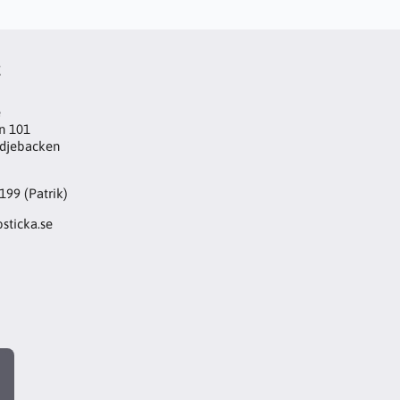
t
e
n 101
djebacken
199 (Patrik)
sticka.se