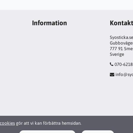
Information
Kontak
Syosticka.s
Gubboväge
777 91 Sme
Sverige
070-6218
info@syo
cookies
gör att vi kan förbättra hemsidan.