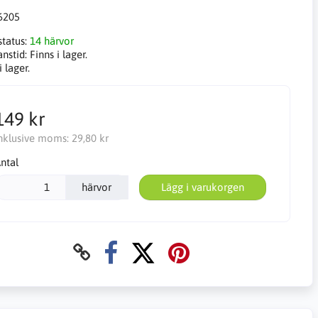
6205
status:
14 härvor
anstid:
Finns i lager.
i lager.
149 kr
nklusive moms:
29,80 kr
ntal
härvor
Lägg i varukorgen