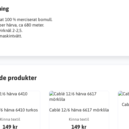
ning
at 100 % merciserat bomull.
er härva, ca 680 meter.
virknål 2-2,5.
maskintvätt.
de produkter
Cab
/6 härva 6410 turkos
Cablé 12/6 härva 6617 mörklila
Kinna textil
Kinna textil
149 kr
149 kr