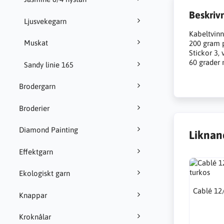
Beskriv
Ljusvekegarn
Kabeltvinn
Muskat
200 gram p
Stickor 3, 
60 grader 
Sandy linie 165
Brodergarn
Broderier
Diamond Painting
Liknan
Effektgarn
Ekologiskt garn
Cablé 12
Knappar
Kroknålar