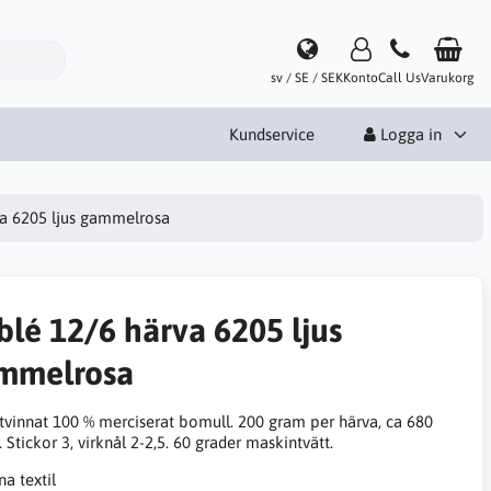
sv / SE / SEK
Konto
Call Us
Varukorg
Kundservice
Logga in
va 6205 ljus gammelrosa
blé 12/6 härva 6205 ljus
mmelrosa
tvinnat 100 % merciserat bomull. 200 gram per härva, ca 680
 Stickor 3, virknål 2-2,5. 60 grader maskintvätt.