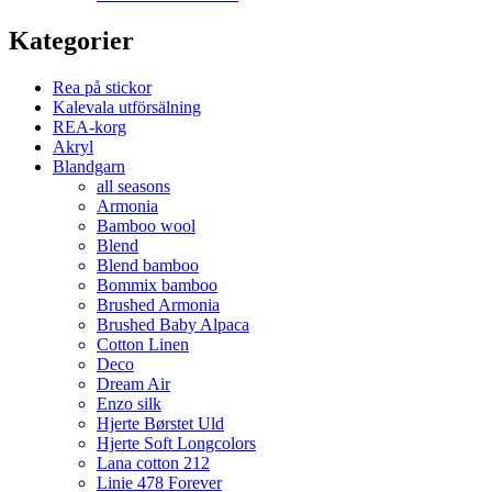
Kategorier
Rea på stickor
Kalevala utförsälning
REA-korg
Akryl
Blandgarn
all seasons
Armonia
Bamboo wool
Blend
Blend bamboo
Bommix bamboo
Brushed Armonia
Brushed Baby Alpaca
Cotton Linen
Deco
Dream Air
Enzo silk
Hjerte Børstet Uld
Hjerte Soft Longcolors
Lana cotton 212
Linie 478 Forever