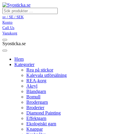
sv / SE / SEK
Konto
Call Us
Varukorg
Syosticka.se
Hem
Kategorier
Rea på stickor
Kalevala utförsälning
REA-korg
Akryl
Blandgarn
Bomull
Brodergarn
Broderier
Diamond Painting
Effektgarn
Ekologiskt garn
Knappar