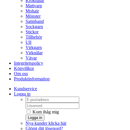
Kroknålar
Mattvarp
Mohair
Mönster
Satinband
Sockgarn
Stickor
Tillbehör
Ull
Virkgarn
Virknålar
Vävar
Integritetspolicy
Köpvillkor
Om oss
Produktinformation
Kundservice
Logga in
Kom ihåg mig
Logga in
Nya kunder klicka här
Glömt ditt lösenord?