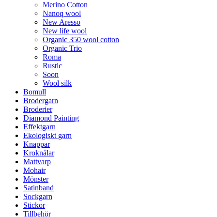
Merino Cotton
Nanoq wool
New Aresso
New life wool
Organic 350 wool cotton
Organic Trio
Roma
Rustic
Soon
Wool silk
Bomull
Brodergarn
Broderier
Diamond Painting
Effektgarn
Ekologiskt garn
Knappar
Kroknålar
Mattvarp
Mohair
Mönster
Satinband
Sockgarn
Stickor
Tillbehör