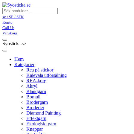
sv / SE / SEK
Konto
Call Us
Varukorg
Syosticka.se
Hem
Kategorier
Rea på stickor
Kalevala utförsälning
REA-korg
Akryl
Blandgarn
Bomull
Brodergarn
Broderier
Diamond Painting
Effektgarn
Ekologiskt garn
Knappar