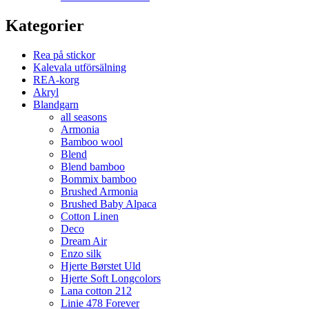
Kategorier
Rea på stickor
Kalevala utförsälning
REA-korg
Akryl
Blandgarn
all seasons
Armonia
Bamboo wool
Blend
Blend bamboo
Bommix bamboo
Brushed Armonia
Brushed Baby Alpaca
Cotton Linen
Deco
Dream Air
Enzo silk
Hjerte Børstet Uld
Hjerte Soft Longcolors
Lana cotton 212
Linie 478 Forever