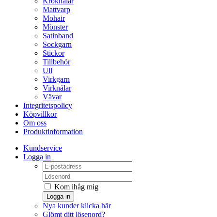
Kroknålar
Mattvarp
Mohair
Mönster
Satinband
Sockgarn
Stickor
Tillbehör
Ull
Virkgarn
Virknålar
Vävar
Integritetspolicy
Köpvillkor
Om oss
Produktinformation
Kundservice
Logga in
Kom ihåg mig
Logga in
Nya kunder klicka här
Glömt ditt lösenord?