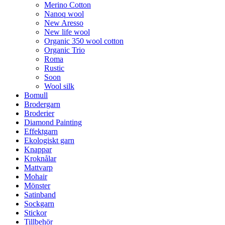
Merino Cotton
Nanoq wool
New Aresso
New life wool
Organic 350 wool cotton
Organic Trio
Roma
Rustic
Soon
Wool silk
Bomull
Brodergarn
Broderier
Diamond Painting
Effektgarn
Ekologiskt garn
Knappar
Kroknålar
Mattvarp
Mohair
Mönster
Satinband
Sockgarn
Stickor
Tillbehör