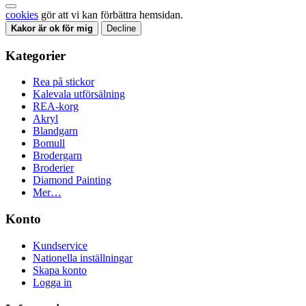
cookies
gör att vi kan förbättra hemsidan.
Kakor är ok för mig
Decline
Kategorier
Rea på stickor
Kalevala utförsälning
REA-korg
Akryl
Blandgarn
Bomull
Brodergarn
Broderier
Diamond Painting
Mer…
Konto
Kundservice
Nationella inställningar
Skapa konto
Logga in