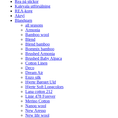
Rea på stickor
Kalevala utförsälning
REA-korg
Akryl
Blandgarn
all seasons
Armonia
Bamboo wool
Blend
Blend bamboo
Bommix bamboo
Brushed Armonia
Brushed Baby Alpaca
Cotton Linen
Deco
Dream Air
Enzo silk
Hjerte Børstet Uld
Hjerte Soft Longcolors
Lana cotton 212
Linie 478 Forever
Merino Cotton
Nanoq wool
New Aresso
New life wool