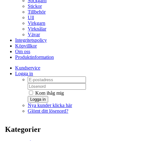
Sockgarn
Stickor
Tillbehör
Ull
Virkgarn
Virknålar
Vävar
Integritetspolicy
Köpvillkor
Om oss
Produktinformation
Kundservice
Logga in
Kom ihåg mig
Logga in
Nya kunder klicka här
Glömt ditt lösenord?
Kategorier