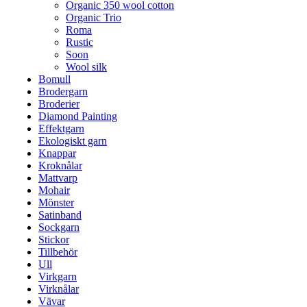
Organic 350 wool cotton
Organic Trio
Roma
Rustic
Soon
Wool silk
Bomull
Brodergarn
Broderier
Diamond Painting
Effektgarn
Ekologiskt garn
Knappar
Kroknålar
Mattvarp
Mohair
Mönster
Satinband
Sockgarn
Stickor
Tillbehör
Ull
Virkgarn
Virknålar
Vävar