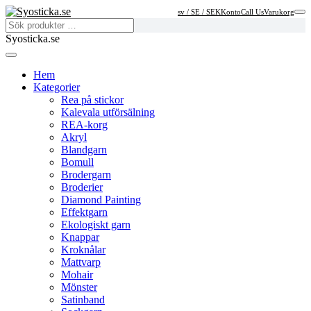
sv / SE / SEK
Konto
Call Us
Varukorg
Syosticka.se
Hem
Kategorier
Rea på stickor
Kalevala utförsälning
REA-korg
Akryl
Blandgarn
Bomull
Brodergarn
Broderier
Diamond Painting
Effektgarn
Ekologiskt garn
Knappar
Kroknålar
Mattvarp
Mohair
Mönster
Satinband