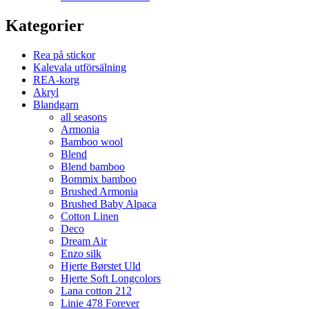
Kategorier
Rea på stickor
Kalevala utförsälning
REA-korg
Akryl
Blandgarn
all seasons
Armonia
Bamboo wool
Blend
Blend bamboo
Bommix bamboo
Brushed Armonia
Brushed Baby Alpaca
Cotton Linen
Deco
Dream Air
Enzo silk
Hjerte Børstet Uld
Hjerte Soft Longcolors
Lana cotton 212
Linie 478 Forever