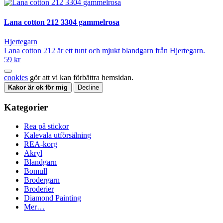
Lana cotton 212 3304 gammelrosa
Hjertegarn
Lana cotton 212 är ett tunt och mjukt blandgarn från Hjertegarn.
59 kr
cookies
gör att vi kan förbättra hemsidan.
Kakor är ok för mig
Decline
Kategorier
Rea på stickor
Kalevala utförsälning
REA-korg
Akryl
Blandgarn
Bomull
Brodergarn
Broderier
Diamond Painting
Mer…