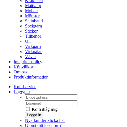
Kroknålar
Mattvarp
Mohair
Mönster
Satinband
Sockgarn
Stickor
Tillbehör
Ull
Virkgarn
Virknålar
Vävar
Integritetspolicy
Köpvillkor
Om oss
Produktinformation
Kundservice
Logga in
Kom ihåg mig
Logga in
Nya kunder klicka här
Glömt ditt lösenord?