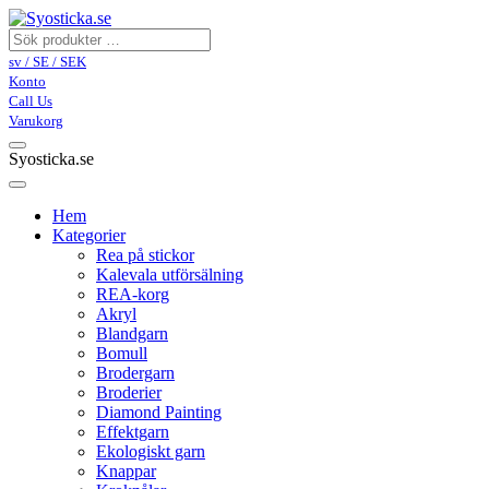
sv / SE / SEK
Konto
Call Us
Varukorg
Syosticka.se
Hem
Kategorier
Rea på stickor
Kalevala utförsälning
REA-korg
Akryl
Blandgarn
Bomull
Brodergarn
Broderier
Diamond Painting
Effektgarn
Ekologiskt garn
Knappar