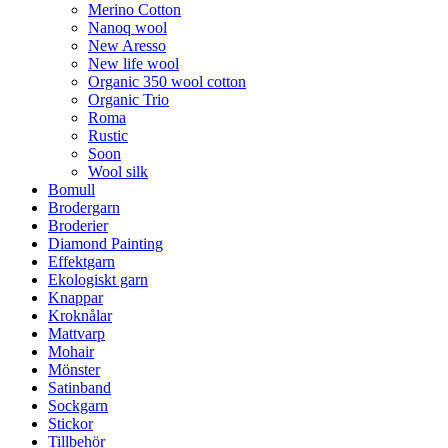
Merino Cotton
Nanoq wool
New Aresso
New life wool
Organic 350 wool cotton
Organic Trio
Roma
Rustic
Soon
Wool silk
Bomull
Brodergarn
Broderier
Diamond Painting
Effektgarn
Ekologiskt garn
Knappar
Kroknålar
Mattvarp
Mohair
Mönster
Satinband
Sockgarn
Stickor
Tillbehör