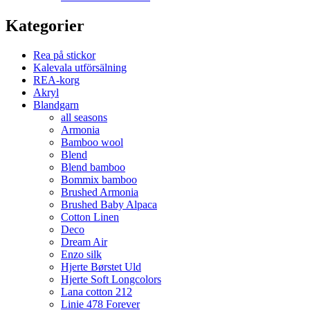
Kategorier
Rea på stickor
Kalevala utförsälning
REA-korg
Akryl
Blandgarn
all seasons
Armonia
Bamboo wool
Blend
Blend bamboo
Bommix bamboo
Brushed Armonia
Brushed Baby Alpaca
Cotton Linen
Deco
Dream Air
Enzo silk
Hjerte Børstet Uld
Hjerte Soft Longcolors
Lana cotton 212
Linie 478 Forever