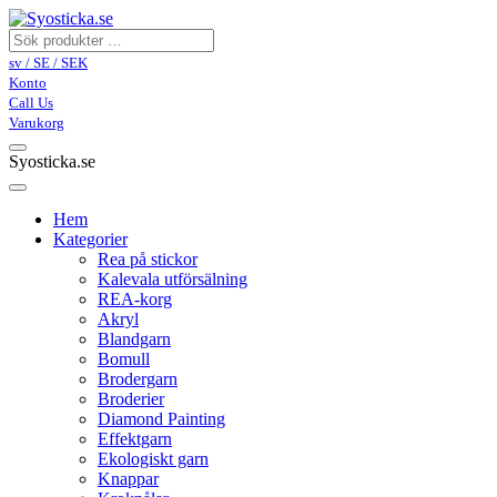
sv / SE / SEK
Konto
Call Us
Varukorg
Syosticka.se
Hem
Kategorier
Rea på stickor
Kalevala utförsälning
REA-korg
Akryl
Blandgarn
Bomull
Brodergarn
Broderier
Diamond Painting
Effektgarn
Ekologiskt garn
Knappar