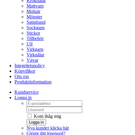
Kroknålar
Mattvarp
Mohair
Mönster
Satinband
Sockgarn
Stickor
Tillbehör
Ull
Virkgarn
Virknålar
Vävar
Integritetspolicy
Köpvillkor
Om oss
Produktinformation
Kundservice
Logga in
Kom ihåg mig
Logga in
Nya kunder klicka här
Glömt ditt lösenord?