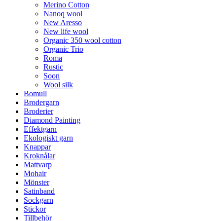
Merino Cotton
Nanoq wool
New Aresso
New life wool
Organic 350 wool cotton
Organic Trio
Roma
Rustic
Soon
Wool silk
Bomull
Brodergarn
Broderier
Diamond Painting
Effektgarn
Ekologiskt garn
Knappar
Kroknålar
Mattvarp
Mohair
Mönster
Satinband
Sockgarn
Stickor
Tillbehör