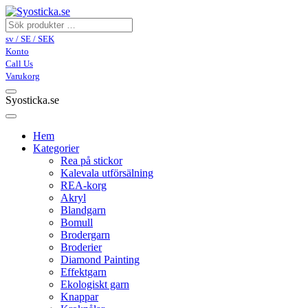
sv / SE / SEK
Konto
Call Us
Varukorg
Syosticka.se
Hem
Kategorier
Rea på stickor
Kalevala utförsälning
REA-korg
Akryl
Blandgarn
Bomull
Brodergarn
Broderier
Diamond Painting
Effektgarn
Ekologiskt garn
Knappar