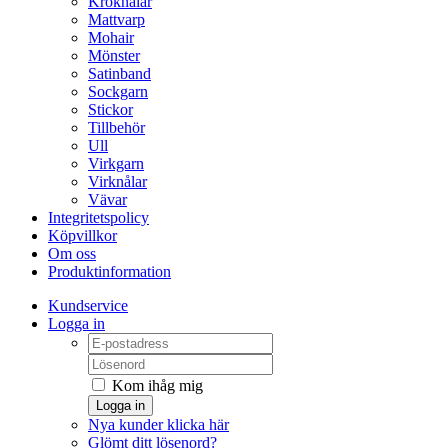
Kroknålar
Mattvarp
Mohair
Mönster
Satinband
Sockgarn
Stickor
Tillbehör
Ull
Virkgarn
Virknålar
Vävar
Integritetspolicy
Köpvillkor
Om oss
Produktinformation
Kundservice
Logga in
Kom ihåg mig
Logga in
Nya kunder klicka här
Glömt ditt lösenord?