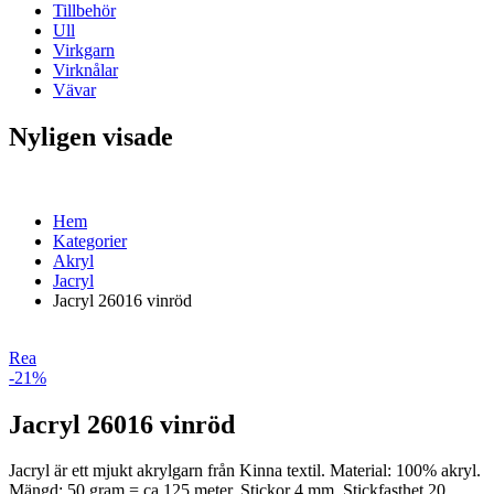
Tillbehör
Ull
Virkgarn
Virknålar
Vävar
Nyligen visade
Hem
Kategorier
Akryl
Jacryl
Jacryl 26016 vinröd
Rea
-21%
Jacryl 26016 vinröd
Jacryl är ett mjukt akrylgarn från Kinna textil. Material: 100% akryl.
Mängd: 50 gram = ca 125 meter. Stickor 4 mm. Stickfasthet 20