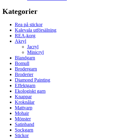
Kategorier
Rea på stickor
Kalevala utförsälning
REA-korg
Akryl
Jacryl
Minicryl
Blandgarn
Bomull
Brodergarn
Broderier
Diamond Painting
Effektgarn
Ekologiskt garn
Knappar
Kroknålar
Mattvarp
Mohair
Mönster
Satinband
Sockgarn
Stickor