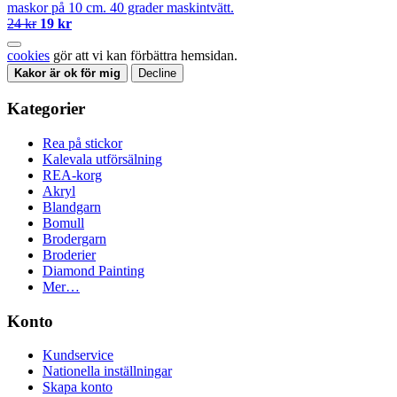
maskor på 10 cm. 40 grader maskintvätt.
24 kr
19 kr
cookies
gör att vi kan förbättra hemsidan.
Kakor är ok för mig
Decline
Kategorier
Rea på stickor
Kalevala utförsälning
REA-korg
Akryl
Blandgarn
Bomull
Brodergarn
Broderier
Diamond Painting
Mer…
Konto
Kundservice
Nationella inställningar
Skapa konto