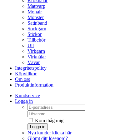
Kroknålar
Mattvarp
Mohair
Mönster
Satinband
Sockgarn
Stickor
Tillbehör
Ull
Virkgarn
Virknålar
Vävar
Integritetspolicy
Köpvillkor
Om oss
Produktinformation
Kundservice
Logga in
Kom ihåg mig
Logga in
Nya kunder klicka här
Glömt ditt lösenord?