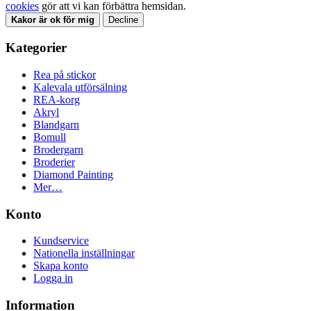
cookies
gör att vi kan förbättra hemsidan.
Kakor är ok för mig
Decline
Kategorier
Rea på stickor
Kalevala utförsälning
REA-korg
Akryl
Blandgarn
Bomull
Brodergarn
Broderier
Diamond Painting
Mer…
Konto
Kundservice
Nationella inställningar
Skapa konto
Logga in
Information