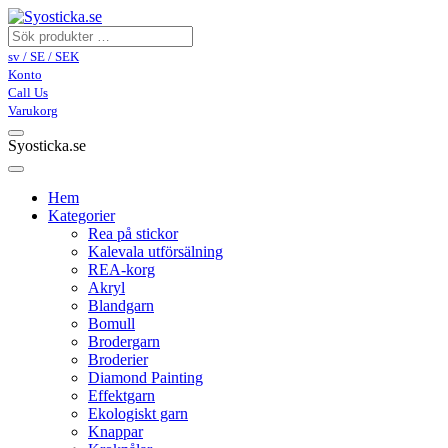
sv / SE / SEK
Konto
Call Us
Varukorg
Syosticka.se
Hem
Kategorier
Rea på stickor
Kalevala utförsälning
REA-korg
Akryl
Blandgarn
Bomull
Brodergarn
Broderier
Diamond Painting
Effektgarn
Ekologiskt garn
Knappar