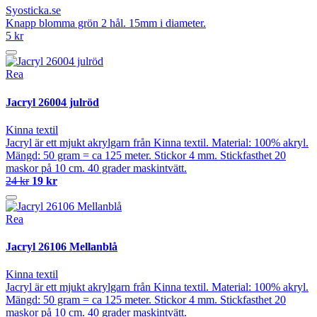
Syosticka.se
Knapp blomma grön 2 hål. 15mm i diameter.
5 kr
Rea
Jacryl 26004 julröd
Kinna textil
Jacryl är ett mjukt akrylgarn från Kinna textil. Material: 100% akryl.
Mängd: 50 gram = ca 125 meter. Stickor 4 mm. Stickfasthet 20
maskor på 10 cm. 40 grader maskintvätt.
24 kr
19 kr
Rea
Jacryl 26106 Mellanblå
Kinna textil
Jacryl är ett mjukt akrylgarn från Kinna textil. Material: 100% akryl.
Mängd: 50 gram = ca 125 meter. Stickor 4 mm. Stickfasthet 20
maskor på 10 cm. 40 grader maskintvätt.