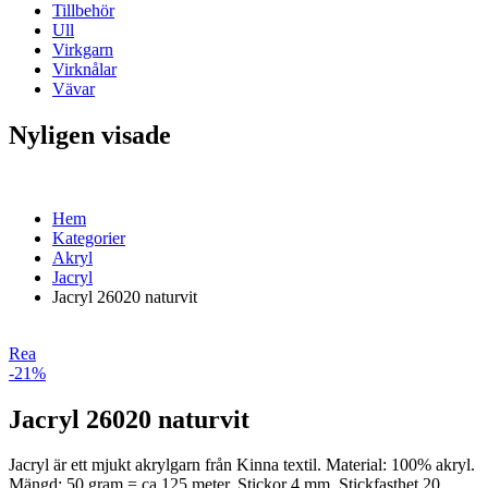
Tillbehör
Ull
Virkgarn
Virknålar
Vävar
Nyligen visade
Hem
Kategorier
Akryl
Jacryl
Jacryl 26020 naturvit
Rea
-21%
Jacryl 26020 naturvit
Jacryl är ett mjukt akrylgarn från Kinna textil. Material: 100% akryl.
Mängd: 50 gram = ca 125 meter. Stickor 4 mm. Stickfasthet 20