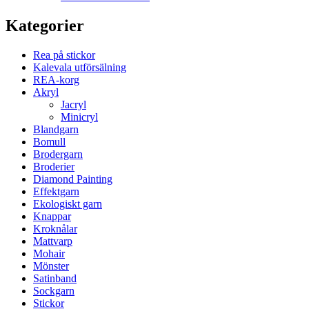
Kategorier
Rea på stickor
Kalevala utförsälning
REA-korg
Akryl
Jacryl
Minicryl
Blandgarn
Bomull
Brodergarn
Broderier
Diamond Painting
Effektgarn
Ekologiskt garn
Knappar
Kroknålar
Mattvarp
Mohair
Mönster
Satinband
Sockgarn
Stickor