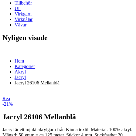
Tillbehör
Ull
Virkgarn
Virknålar
Vävar
Nyligen visade
Hem
Kategorier
Akryl
Jacryl
Jacryl 26106 Mellanblå
Rea
-21%
Jacryl 26106 Mellanblå
Jacryl är ett mjukt akrylgarn från Kinna textil. Material: 100% akryl.
Mängd: 50 gram = ca 125 meter. Stickor 4 mm. Stickfasthet 20