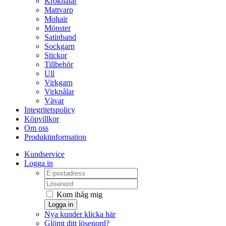
Kroknålar
Mattvarp
Mohair
Mönster
Satinband
Sockgarn
Stickor
Tillbehör
Ull
Virkgarn
Virknålar
Vävar
Integritetspolicy
Köpvillkor
Om oss
Produktinformation
Kundservice
Logga in
Kom ihåg mig
Logga in
Nya kunder klicka här
Glömt ditt lösenord?