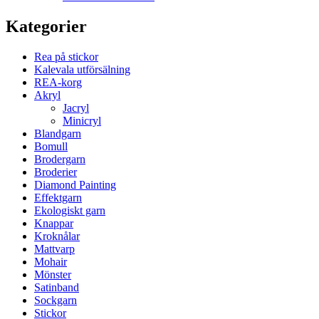
Kategorier
Rea på stickor
Kalevala utförsälning
REA-korg
Akryl
Jacryl
Minicryl
Blandgarn
Bomull
Brodergarn
Broderier
Diamond Painting
Effektgarn
Ekologiskt garn
Knappar
Kroknålar
Mattvarp
Mohair
Mönster
Satinband
Sockgarn
Stickor