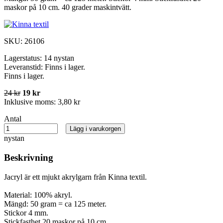
maskor på 10 cm. 40 grader maskintvätt.
SKU:
26106
Lagerstatus:
14 nystan
Leveranstid:
Finns i lager.
Finns i lager.
24 kr
19 kr
Inklusive moms:
3,80 kr
Antal
Lägg i varukorgen
nystan
Beskrivning
Jacryl är ett mjukt akrylgarn från Kinna textil.
Material: 100% akryl.
Mängd: 50 gram = ca 125 meter.
Stickor 4 mm.
Stickfasthet 20 maskor på 10 cm.