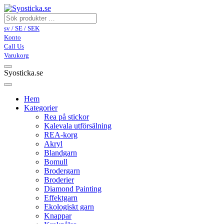
sv / SE / SEK
Konto
Call Us
Varukorg
Syosticka.se
Hem
Kategorier
Rea på stickor
Kalevala utförsälning
REA-korg
Akryl
Blandgarn
Bomull
Brodergarn
Broderier
Diamond Painting
Effektgarn
Ekologiskt garn
Knappar