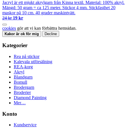
Jacryl är ett mjukt akrylgarn från Kinna textil. Material: 100% akryl.
Mängd: 50 gram = ca 125 meter. Stickor 4 mm. Stickfasthet 20
maskor på 10 cm. 40 grader maskintvätt.
24 kr
19 kr
cookies
gör att vi kan förbättra hemsidan.
Kakor är ok för mig
Decline
Kategorier
Rea på stickor
Kalevala utförsälning
REA-korg
Akryl
Blandgarn
Bomull
Brodergarn
Broderier
Diamond Painting
Mer…
Konto
Kundservice