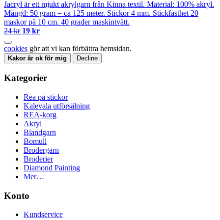
Jacryl är ett mjukt akrylgarn från Kinna textil. Material: 100% akryl.
Mängd: 50 gram = ca 125 meter. Stickor 4 mm. Stickfasthet 20
maskor på 10 cm. 40 grader maskintvätt.
24 kr
19 kr
cookies
gör att vi kan förbättra hemsidan.
Kakor är ok för mig
Decline
Kategorier
Rea på stickor
Kalevala utförsälning
REA-korg
Akryl
Blandgarn
Bomull
Brodergarn
Broderier
Diamond Painting
Mer…
Konto
Kundservice