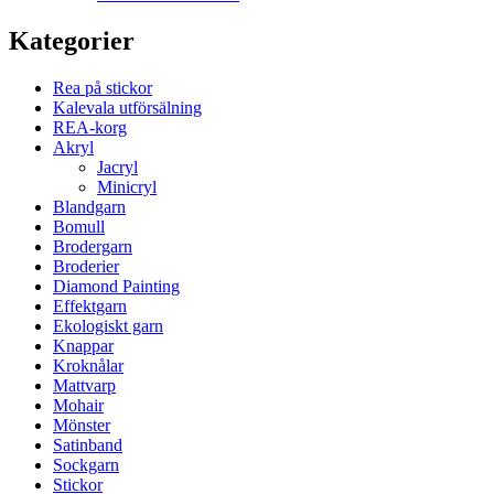
Kategorier
Rea på stickor
Kalevala utförsälning
REA-korg
Akryl
Jacryl
Minicryl
Blandgarn
Bomull
Brodergarn
Broderier
Diamond Painting
Effektgarn
Ekologiskt garn
Knappar
Kroknålar
Mattvarp
Mohair
Mönster
Satinband
Sockgarn
Stickor