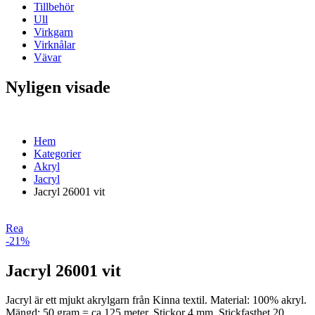
Tillbehör
Ull
Virkgarn
Virknålar
Vävar
Nyligen visade
Hem
Kategorier
Akryl
Jacryl
Jacryl 26001 vit
Rea
-21%
Jacryl 26001 vit
Jacryl är ett mjukt akrylgarn från Kinna textil. Material: 100% akryl.
Mängd: 50 gram = ca 125 meter. Stickor 4 mm. Stickfasthet 20