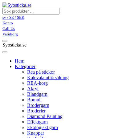
sv / SE / SEK
Konto
Call Us
Varukorg
Syosticka.se
Hem
Kategorier
Rea på stickor
Kalevala utförsälning
REA-korg
Akryl
Blandgarn
Bomull
Brodergarn
Broderier
Diamond Painting
Effektgarn
Ekologiskt garn
Knappar