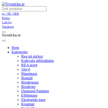
sv / SE / SEK
Konto
Call Us
Varukorg
Syosticka.se
Hem
Kategorier
Rea på stickor
Kalevala utförsälning
REA-korg
Akryl
Blandgarn
Bomull
Brodergarn
Broderier
Diamond Painting
Effektgarn
Ekologiskt garn
Knappar