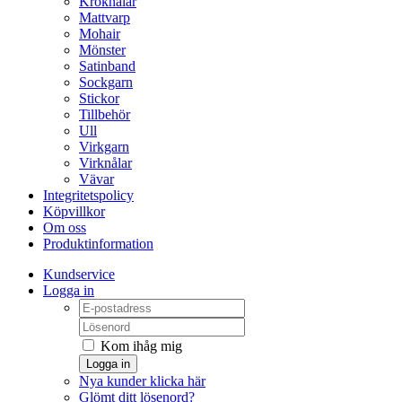
Kroknålar
Mattvarp
Mohair
Mönster
Satinband
Sockgarn
Stickor
Tillbehör
Ull
Virkgarn
Virknålar
Vävar
Integritetspolicy
Köpvillkor
Om oss
Produktinformation
Kundservice
Logga in
Kom ihåg mig
Logga in
Nya kunder klicka här
Glömt ditt lösenord?