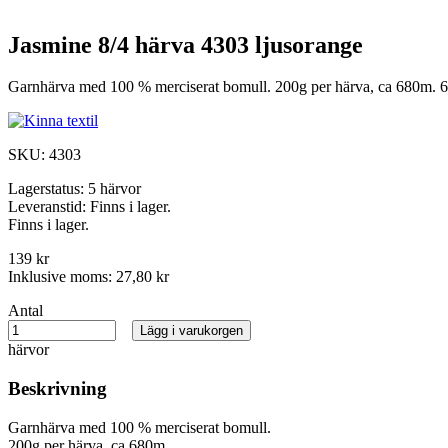
Jasmine 8/4 härva 4303 ljusorange
Garnhärva med 100 % merciserat bomull. 200g per härva, ca 680m. 6
SKU:
4303
Lagerstatus:
5 härvor
Leveranstid:
Finns i lager.
Finns i lager.
139 kr
Inklusive moms:
27,80 kr
Antal
Lägg i varukorgen
härvor
Beskrivning
Garnhärva med 100 % merciserat bomull.
200g per härva, ca 680m.