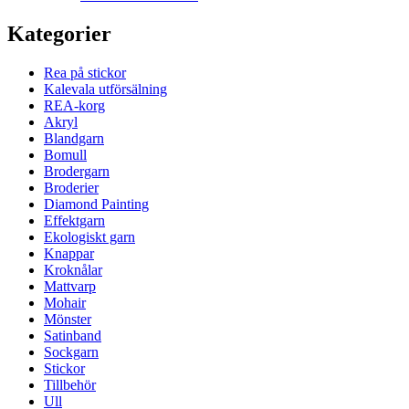
Kategorier
Rea på stickor
Kalevala utförsälning
REA-korg
Akryl
Blandgarn
Bomull
Brodergarn
Broderier
Diamond Painting
Effektgarn
Ekologiskt garn
Knappar
Kroknålar
Mattvarp
Mohair
Mönster
Satinband
Sockgarn
Stickor
Tillbehör
Ull