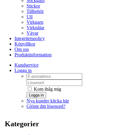
Sockgarn
Stickor
Tillbehör
Ull
Virkgarn
Virknålar
Vävar
Integritetspolicy
Köpvillkor
Om oss
Produktinformation
Kundservice
Logga in
Kom ihåg mig
Logga in
Nya kunder klicka här
Glömt ditt lösenord?
Kategorier