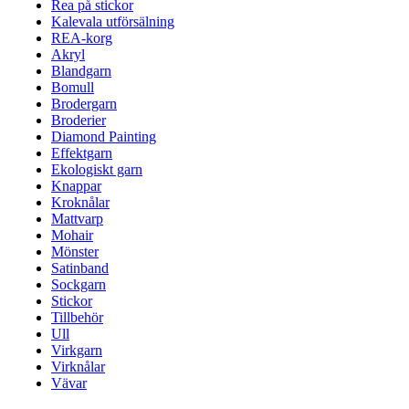
Rea på stickor
Kalevala utförsälning
REA-korg
Akryl
Blandgarn
Bomull
Brodergarn
Broderier
Diamond Painting
Effektgarn
Ekologiskt garn
Knappar
Kroknålar
Mattvarp
Mohair
Mönster
Satinband
Sockgarn
Stickor
Tillbehör
Ull
Virkgarn
Virknålar
Vävar