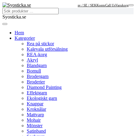
sv / SE / SEK
Konto
Call Us
Varukorg
Syosticka.se
Hem
Kategorier
Rea på stickor
Kalevala utförsälning
REA-korg
Akryl
Blandgarn
Bomull
Brodergarn
Broderier
Diamond Painting
Effektgarn
Ekologiskt garn
Knappar
Kroknålar
Mattvarp
Mohair
Mönster
Satinband