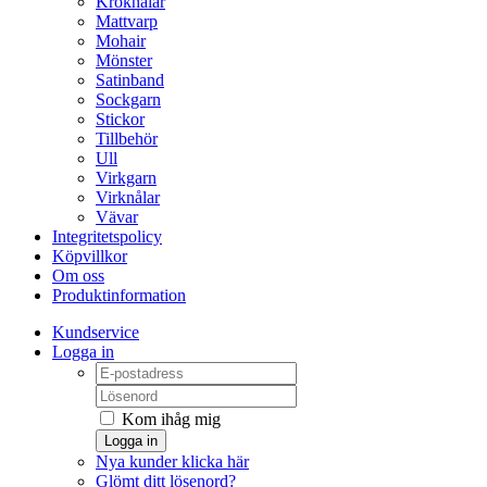
Kroknålar
Mattvarp
Mohair
Mönster
Satinband
Sockgarn
Stickor
Tillbehör
Ull
Virkgarn
Virknålar
Vävar
Integritetspolicy
Köpvillkor
Om oss
Produktinformation
Kundservice
Logga in
Kom ihåg mig
Logga in
Nya kunder klicka här
Glömt ditt lösenord?