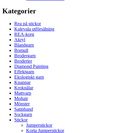
Kategorier
Rea på stickor
Kalevala utförsälning
REA-korg
Akryl
Blandgarn
Bomull
Brodergarn
Broderier
Diamond Painting
Effektgarn
Ekologiskt garn
Knappar
Kroknålar
Mattvarp
Mohair
Mönster
Satinband
Sockgarn
Stickor
Jumperstickor
Korta Jumperstickor