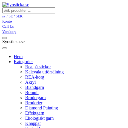
sv / SE / SEK
Konto
Call Us
Varukorg
Syosticka.se
Hem
Kategorier
Rea på stickor
Kalevala utförsälning
REA-korg
Akryl
Blandgarn
Bomull
Brodergarn
Broderier
Diamond Painting
Effektgarn
Ekologiskt garn
Knappar