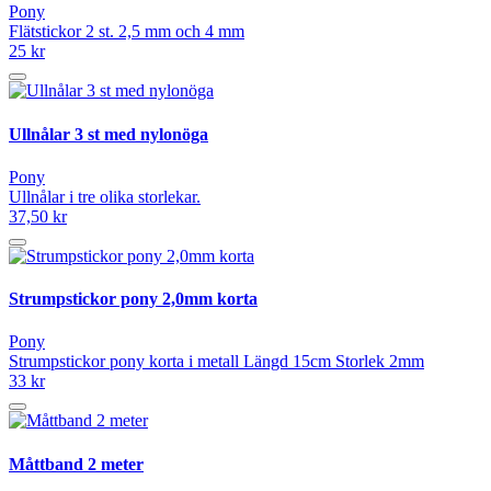
Pony
Flätstickor 2 st. 2,5 mm och 4 mm
25 kr
Ullnålar 3 st med nylonöga
Pony
Ullnålar i tre olika storlekar.
37,50 kr
Strumpstickor pony 2,0mm korta
Pony
Strumpstickor pony korta i metall Längd 15cm Storlek 2mm
33 kr
Måttband 2 meter