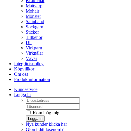
Kroknålar
Mattvarp
Mohair
Mönster
Satinband
Sockgarn
Stickor
Tillbehör
Ull
Virkgarn
Virknålar
Vävar
Integritetspolicy
Köpvillkor
Om oss
Produktinformation
Kundservice
Logga in
Kom ihåg mig
Logga in
Nya kunder klicka här
Glömt ditt lösenord?