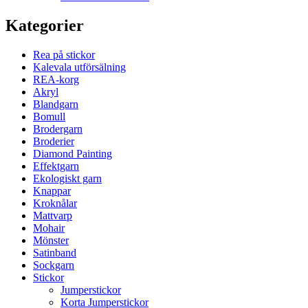
Kategorier
Rea på stickor
Kalevala utförsälning
REA-korg
Akryl
Blandgarn
Bomull
Brodergarn
Broderier
Diamond Painting
Effektgarn
Ekologiskt garn
Knappar
Kroknålar
Mattvarp
Mohair
Mönster
Satinband
Sockgarn
Stickor
Jumperstickor
Korta Jumperstickor