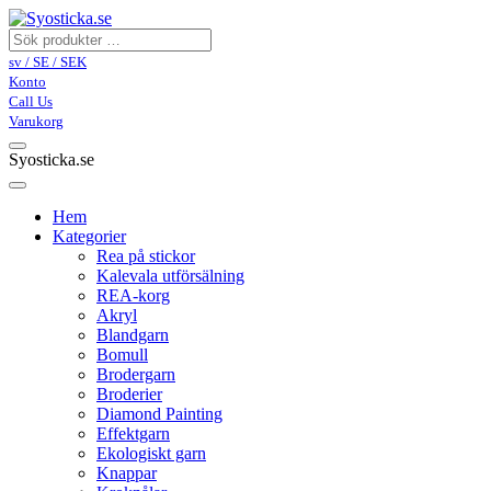
sv / SE / SEK
Konto
Call Us
Varukorg
Syosticka.se
Hem
Kategorier
Rea på stickor
Kalevala utförsälning
REA-korg
Akryl
Blandgarn
Bomull
Brodergarn
Broderier
Diamond Painting
Effektgarn
Ekologiskt garn
Knappar