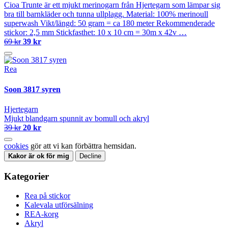
Cioa Trunte är ett mjukt merinogarn från Hjertegarn som lämpar sig
bra till barnkläder och tunna ullplagg. Material: 100% merinoull
superwash Vikt/längd: 50 gram = ca 180 meter Rekommenderade
stickor: 2,5 mm Stickfasthet: 10 x 10 cm = 30m x 42v …
69 kr
39 kr
Rea
Soon 3817 syren
Hjertegarn
Mjukt blandgarn spunnit av bomull och akryl
39 kr
20 kr
cookies
gör att vi kan förbättra hemsidan.
Kakor är ok för mig
Decline
Kategorier
Rea på stickor
Kalevala utförsälning
REA-korg
Akryl