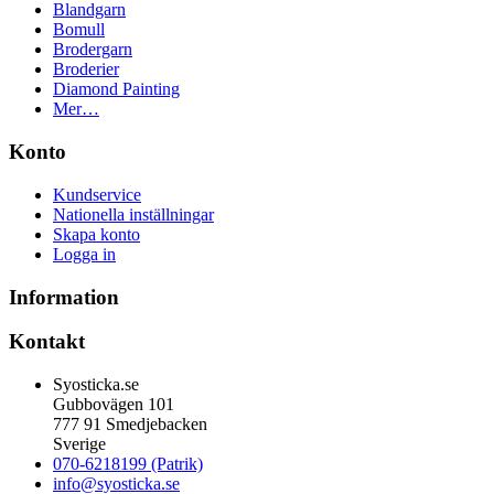
Blandgarn
Bomull
Brodergarn
Broderier
Diamond Painting
Mer…
Konto
Kundservice
Nationella inställningar
Skapa konto
Logga in
Information
Kontakt
Syosticka.se
Gubbovägen 101
777 91 Smedjebacken
Sverige
070-6218199 (Patrik)
info@syosticka.se