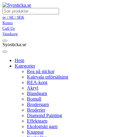
sv / SE / SEK
Konto
Call Us
Varukorg
Syosticka.se
Hem
Kategorier
Rea på stickor
Kalevala utförsälning
REA-korg
Akryl
Blandgarn
Bomull
Brodergarn
Broderier
Diamond Painting
Effektgarn
Ekologiskt garn
Knappar