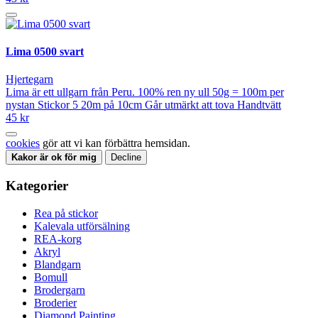
Lima 0500 svart
Hjertegarn
Lima är ett ullgarn från Peru. 100% ren ny ull 50g = 100m per
nystan Stickor 5 20m på 10cm Går utmärkt att tova Handtvätt
45 kr
cookies
gör att vi kan förbättra hemsidan.
Kakor är ok för mig
Decline
Kategorier
Rea på stickor
Kalevala utförsälning
REA-korg
Akryl
Blandgarn
Bomull
Brodergarn
Broderier
Diamond Painting