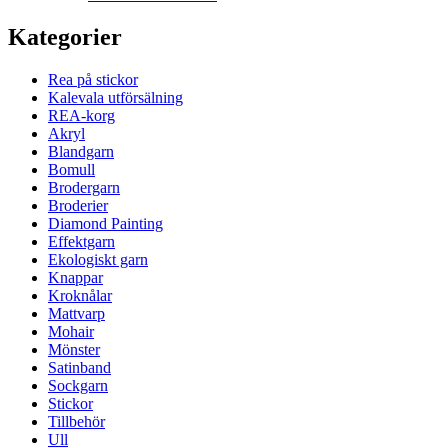
Kategorier
Rea på stickor
Kalevala utförsälning
REA-korg
Akryl
Blandgarn
Bomull
Brodergarn
Broderier
Diamond Painting
Effektgarn
Ekologiskt garn
Knappar
Kroknålar
Mattvarp
Mohair
Mönster
Satinband
Sockgarn
Stickor
Tillbehör
Ull