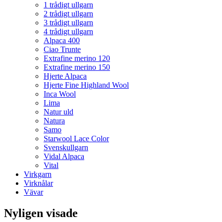
1 trådigt ullgarn
2 trådigt ullgarn
3 trådigt ullgarn
4 trådigt ullgarn
Alpaca 400
Ciao Trunte
Extrafine merino 120
Extrafine merino 150
Hjerte Alpaca
Hjerte Fine Highland Wool
Inca Wool
Lima
Natur uld
Natura
Samo
Starwool Lace Color
Svenskullgarn
Vidal Alpaca
Vital
Virkgarn
Virknålar
Vävar
Nyligen visade