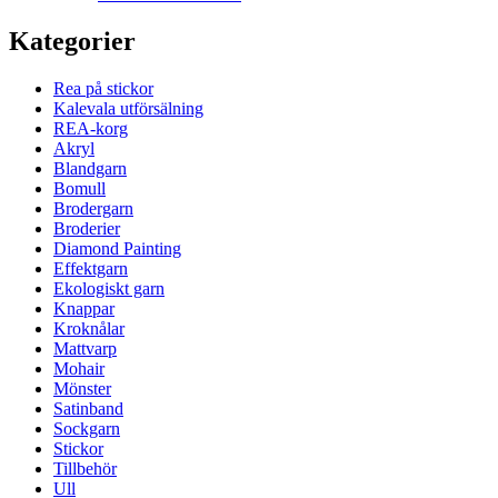
Kategorier
Rea på stickor
Kalevala utförsälning
REA-korg
Akryl
Blandgarn
Bomull
Brodergarn
Broderier
Diamond Painting
Effektgarn
Ekologiskt garn
Knappar
Kroknålar
Mattvarp
Mohair
Mönster
Satinband
Sockgarn
Stickor
Tillbehör
Ull