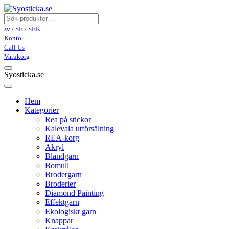
sv / SE / SEK
Konto
Call Us
Varukorg
Syosticka.se
Hem
Kategorier
Rea på stickor
Kalevala utförsälning
REA-korg
Akryl
Blandgarn
Bomull
Brodergarn
Broderier
Diamond Painting
Effektgarn
Ekologiskt garn
Knappar