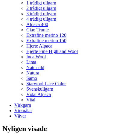
1 trådigt ullgarn
2 trådigt ullgarn
3 trådigt ullgarn
4 trådigt ullgarn
Alpaca 400
Ciao Trunte
Extrafine merino 120
Extrafine merino 150
Hjerte Alpaca
Hjerte Fine Highland Wool
Inca Wool
Lima
Natur uld
Natura
Samo
Starwool Lace Color
Svenskullgarn
Vidal Alpaca
Vital
Virkgarn
Virknålar
Vävar
Nyligen visade