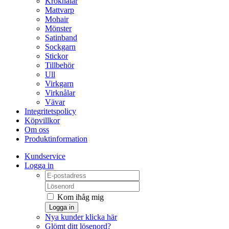
Kroknålar
Mattvarp
Mohair
Mönster
Satinband
Sockgarn
Stickor
Tillbehör
Ull
Virkgarn
Virknålar
Vävar
Integritetspolicy
Köpvillkor
Om oss
Produktinformation
Kundservice
Logga in
Kom ihåg mig
Logga in
Nya kunder klicka här
Glömt ditt lösenord?